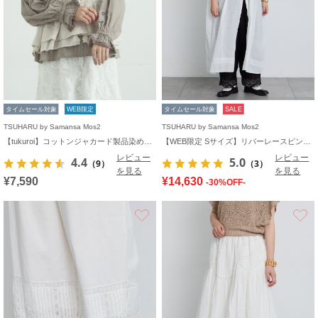
タイムセール対象
WEB限定
タイムセール対象
SALE
TSUHARU by Samansa Mos2
TSUHARU by Samansa Mos2
【tukuroi】コットンジャカード製品染めベスト《WEB限定》
【WEB限定 Sサイズ】リバーレースピンタック襟付きワンピース
レビュー
レビュー
4.4
5.0
（9）
（3）
を見る
を見る
¥7,590
¥14,630
-30%OFF-
お気に入り