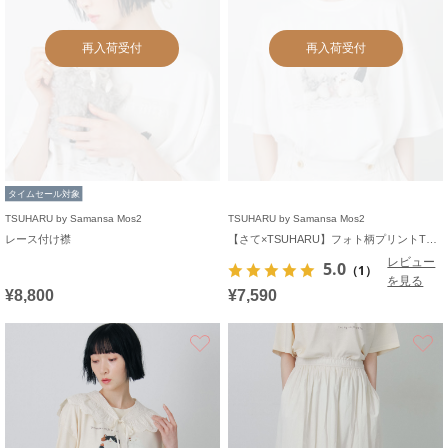
再入荷受付
再入荷受付
タイムセール対象
TSUHARU by Samansa Mos2
TSUHARU by Samansa Mos2
レース付け襟
【さて×TSUHARU】フォト柄プリントTシャツ
レビュー
5.0
（1）
を見る
¥8,800
¥7,590
お気に入り