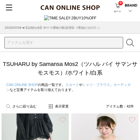
0
BRAND
カート
2026/07/29 ■【お知らせ】ヤマト運輸の配送遅延・停止について
TSUHARU by Samansa Mos2（ツハル バイ サマンサ
モスモス）/ホワイト/白系
CAN ONLINE SHOP
の商品一覧です。
スカート
や
シャツ・ブラウス
、
カーディガ
ン
など定番アイテムを取り揃えております。
さらに絞り込む
表示変更
アイテム数：
42
件
お気に入り