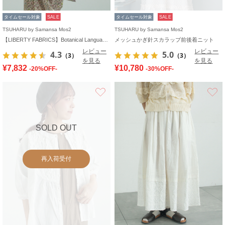
タイムセール対象
SALE
タイムセール対象
SALE
TSUHARU by Samansa Mos2
TSUHARU by Samansa Mos2
【LIBERTY FABRICS】Botanical Language柄トートバッグ
メッシュかぎ針スカラップ前後着ニット
レビュー
レビュー
4.3
5.0
（3）
（3）
を見る
を見る
¥7,832
¥10,780
-20%OFF-
-30%OFF-
お気に入り
SOLD OUT
再入荷受付