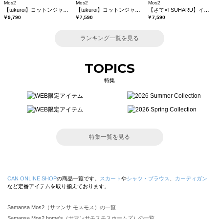
Mos2
Mos2
Mos2
【tukuroi】コットンジャカード製品染め裾フリルパンツ《WEB限定》
【tukuroi】コットンジャカード製品染めベスト《WEB限定》
【さて×TSUHARU】イラスト柄プリントTシャツ
￥9,790
￥7,590
￥7,590
ランキング一覧を見る
TOPICS
特集
特集一覧を見る
CAN ONLINE SHOP
の商品一覧です。
スカート
や
シャツ・ブラウス
、
カーディガン
など定番アイテムを取り揃えております。
Samansa Mos2（サマンサ モスモス）の一覧
Samansa Mos2 home's（サマンサモスモスホームズ）の一覧