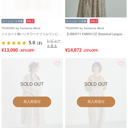
タイムセール対象
SALE
タイムセール対象
SALE
TSUHARU by Samansa Mos2
TSUHARU by Samansa Mos2
ジャカード柄パッチワークフリルワンピース
【LIBERTY FABRICS】Botanical Language柄日傘
レビュー
5.0
（2）
を見る
¥13,090
¥14,872
-30%OFF-
-20%OFF-
お気に入り
SOLD OUT
SOLD OUT
再入荷受付
再入荷受付