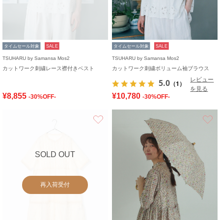
タイムセール対象
SALE
タイムセール対象
SALE
TSUHARU by Samansa Mos2
TSUHARU by Samansa Mos2
カットワーク刺繍レース襟付きベスト
カットワーク刺繍ボリューム袖ブラウス
レビュー
5.0
（1）
を見る
¥8,855
¥10,780
-30%OFF-
-30%OFF-
お気に入り
SOLD OUT
再入荷受付