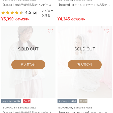
【tukuroi】綿麻平織製品染めワンピース
【tukuroi】コットンジャカード製品染め裾ゴムパンツ
レビュー
4.5
（2）
を見る
¥5,390
¥4,345
-50%OFF-
-50%OFF-
お気に入り
SOLD OUT
SOLD OUT
再入荷受付
再入荷受付
タイムセール対象
SALE
タイムセール対象
再入荷
TSUHARU by Samansa Mos2
TSUHARU by Samansa Mos2
【tukuroi】綿麻平織製品染めギャザーブラウス
【WHITE COLLECTION】オーバーレースフード付きボレロ