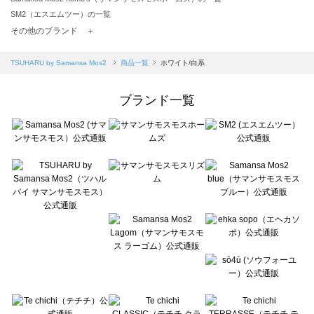
SM2（エスエムツー）の一覧
TSUHARU by Samansa Mos2（ツハルバイサマンサモスモス）の一覧
その他のブランド ＋
sm2rhythm（サマンサモスモス リズム）の一覧
Samansa Mos2 blue（サマンサモスモス ブルー）の一覧
TSUHARU by Samansa Mos2
商品一覧
ホワイト/白系
Samansa Mos2 Lagom（サマンサモスモス ラーゴム）の一覧
ehka sopo（エヘカソポ）の一覧
ブランド一覧
sō4ū（ソウフォーユー）の一覧
Te chichi（テチチ）の一覧
Te chichi CLASSIC（テチチ クラシック）の一覧
Te chichi TERRASSE（テチチ テラス）の一覧
Lugnoncure（ルノンキュール）の一覧
BETTY'S BLUE（べティーズブルー）の一覧
Wpc.（ワールドパーティー）の一覧