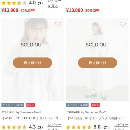
レビュー
4.0
（1）
を見る
¥13,860
¥13,090
-30%OFF-
-30%OFF-
お気に入り
SOLD OUT
SOLD OUT
再入荷受付
再入荷受付
タイムセール対象
SALE
タイムセール対象
SALE
TSUHARU by Samansa Mos2
TSUHARU by Samansa Mos2
【WHITE COLLECTION】リバーレースピンタックブラウス
【WEB限定 Sサイズ】ランダム刺繍レース切替ワンピース
レビュー
レビュー
4.3
5.0
（3）
（21）