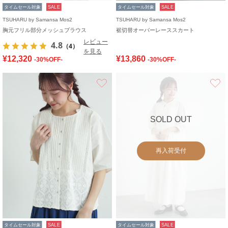
タイムセール対象
SALE
タイムセール対象
SALE
TSUHARU by Samansa Mos2
TSUHARU by Samansa Mos2
胸元フリル部分メッシュブラウス
裾切替オーバーレーススカート
レビュー
4.8
（4）
を見る
¥12,320
¥13,860
-30%OFF-
-30%OFF-
お気に入り
SOLD OUT
再入荷受付
タイムセール対象
SALE
タイムセール対象
SALE