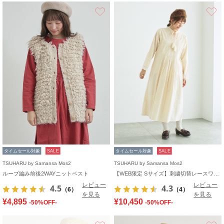
お気に入り
タイムセール対象
SALE
タイムセール対象
SALE
TSUHARU by Samansa Mos2
TSUHARU by Samansa Mos2
ループ編み前後2WAYニットベスト
【WEB限定 Sサイズ】刺繍切替レースワンピース
レビュー
レビュー
4.5
4.3
（6）
（4）
を見る
を見る
¥4,895
¥10,450
-50%OFF-
-50%OFF-
お気に入り