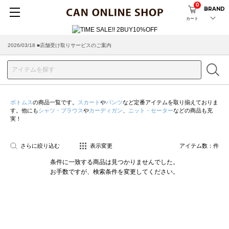
0
BRAND
カート
2026/03/18 ■店舗受け取りサービスのご案内
ボトムス
の商品一覧です。
スカート
や
パンツ
など定番アイテムを取り揃えておりま
す。他にも
シャツ・ブラウス
や
カーディガン
、
ニット・セーター
などの商品も充
実！
さらに絞り込む
表示変更
アイテム数：
件
条件に一致する商品は見つかりませんでした。
お手数ですが、検索条件を変更してください。