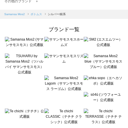
TSUHARU by Samansa Mos2（ツハルバイサマンサモスモス）のボトムス一覧
その他のブランド ＋
sm2rhythm（サマンサモスモス リズム）のボトムス一覧
Samansa Mos2 blue（サマンサモスモス ブルー）のボトムス一覧
Samansa Mos2
ボトムス
シルバー/銀系
Samansa Mos2 Lagom（サマンサモスモス ラーゴム）のボトムス一覧
ehka sopo（エヘカソポ）のボトムス一覧
ブランド一覧
sō4ū（ソウフォーユー）のボトムス一覧
Te chichi（テチチ）のボトムス一覧
Te chichi CLASSIC（テチチ クラシック）のボトムス一覧
Te chichi TERRASSE（テチチ テラス）のボトムス一覧
Lugnoncure（ルノンキュール）のボトムス一覧
BETTY'S BLUE（べティーズブルー）のボトムス一覧
Wpc.（ワールドパーティー）のボトムス一覧