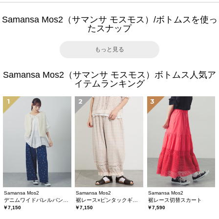
Samansa Mos2（サマンサ モスモス）/ボトムスを使っ
たスナップ
もっと見る
Samansa Mos2（サマンサ モスモス）ボトムス人気ア
イテムランキング
1
2
3
Samansa Mos2
Samansa Mos2
Samansa Mos2
デニムワイドバレルパンツ〈WEB限定SS・XLサイズ〉
裾レース×ピンタックギャザーパンツ《限定カラーあり》
裾レース切替スカート
￥7,150
￥7,150
￥7,590