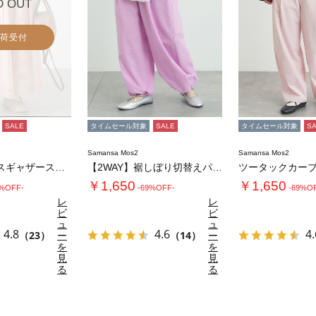
D OUT
荷受付
SALE
タイムセール対象
SALE
タイムセール対象
S
Samansa Mos2
Samansa Mos2
ローズ柄レースギャザースカート
【2WAY】裾しぼり切替えパンツ
ツータックカー
￥1,650
￥1,650
0%OFF-
-69%OFF-
-69%O
レ
レ
ビ
ビ
ュ
ュ
4.8
4.6
4.
（23）
ー
（14）
ー
を
を
見
見
る
る