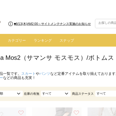
■8/13(木)AM2:00～サイトメンテナンス実施のお知らせ
■【お知らせ】ヤマト運輸の配送遅延・停止について
カテゴリー
ランキング
スナップ
nsa Mos2（サマンサ モスモス）/ボトム
品一覧です。
スカート
や
パンツ
など定番アイテムを取り揃えております
ー
などの商品も充実！
順
すべて
すべて
在庫の有無
商品ステータス
お気に入り
お気に入り