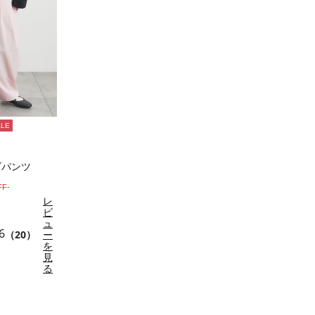
ALE
ブパンツ
FF-
レ
ビ
ュ
6
（20）
ー
を
見
る