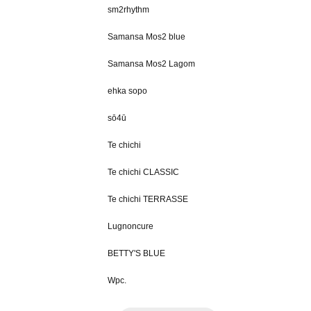
sm2rhythm
Samansa Mos2 blue
Samansa Mos2 Lagom
ehka sopo
sō4ū
Te chichi
Te chichi CLASSIC
Te chichi TERRASSE
Lugnoncure
BETTY'S BLUE
Wpc.