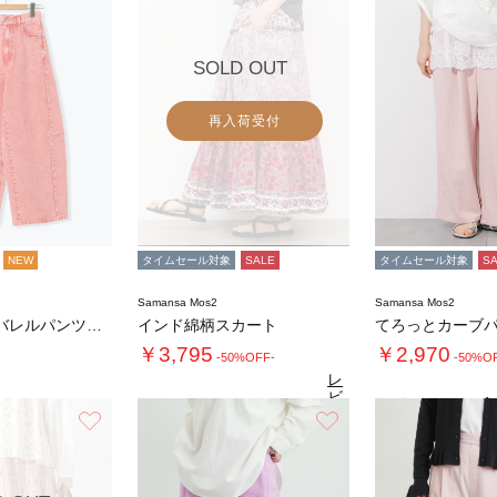
SOLD OUT
再入荷受付
NEW
タイムセール対象
SALE
タイムセール対象
S
Samansa Mos2
Samansa Mos2
デニムワイドバレルパンツ〈WEB限定SS・X…
インド綿柄スカート
てろっとカーブ
￥3,795
￥2,970
-50%OFF-
-50%O
レ
ビ
4.
ュ
お気に入り
お気に入り
4.4
（19）
ー
を
見
る