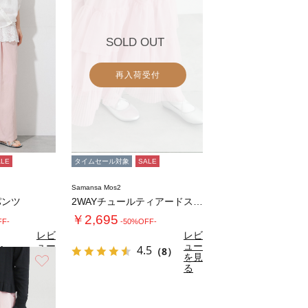
SOLD OUT
再入荷受付
ALE
タイムセール対象
SALE
Samansa Mos2
パンツ
2WAYチュールティアードスカート
￥2,695
FF-
-50%OFF-
レビ
レビ
ュー
ュー
1
4.5
（9）
（8）
を見
を見
お気に入り
る
る