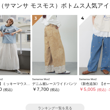
Mos2（サマンサ モスモス）ボトムス人気
3
4
s2
Samansa Mos2
Samansa Mos2
ミッキーマウス/総刺繍スカート
デニム裾レースワイドパンツ
《新色追加》【オーガニックコットン】デニ
0
￥7,700
￥5,005
(税込)
(税込)
(税込)
-
ランキング一覧を見る