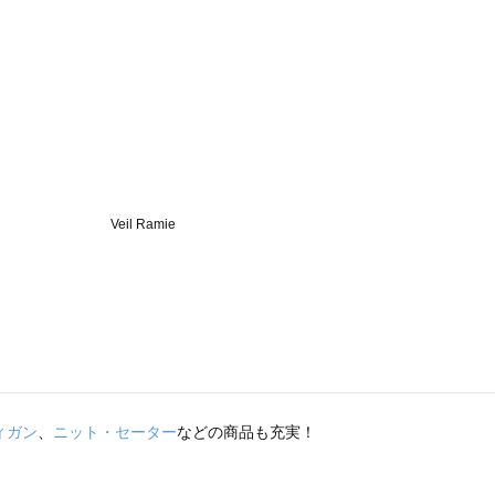
ィガン
、
ニット・セーター
などの商品も充実！