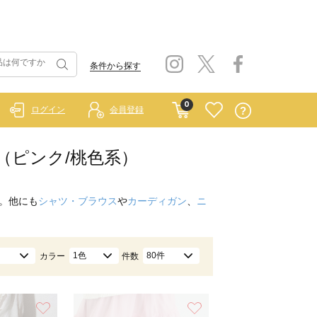
条件から探す
0
ログイン
会員登録
ス（ピンク/桃色系）
。他にも
シャツ・ブラウス
や
カーディガン
、
ニ
1色
80件
カラー
件数
お気に入り
お気に入り