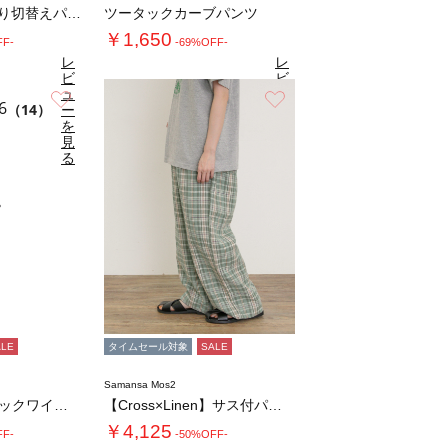
【2WAY】裾しぼり切替えパンツ
ツータックカーブパンツ
￥1,650
FF-
-69%OFF-
レ
レ
ビ
ビ
ュ
ュ
お気に入り
お気に入り
6
4.6
（14）
ー
（20）
ー
を
を
見
見
る
る
ALE
タイムセール対象
SALE
Samansa Mos2
【M/Lサイズ】タックワイドパンツ
【Cross×Linen】サス付パンツ
￥4,125
FF-
-50%OFF-