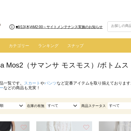
■【お知らせ】ヤマト運輸の配送遅延・停止について
カテゴリー
ランキング
スナップ
nsa Mos2（サマンサ モスモス）/ボトム
品一覧です。
スカート
や
パンツ
など定番アイテムを取り揃えております
ー
などの商品も充実！
順
すべて
すべて
在庫の有無
商品ステータス
お気に入り
お気に入り