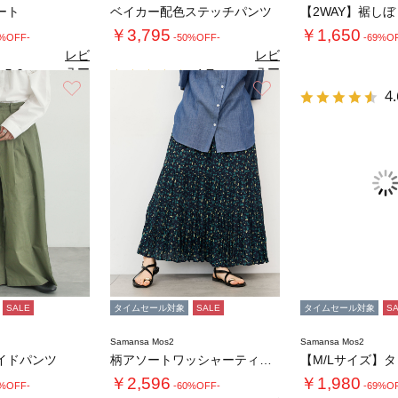
ート
ベイカー配色ステッチパンツ
￥3,795
￥1,650
0%OFF-
-50%OFF-
-69%O
レビ
レビ
ュー
ュー
5.0
4.7
（6）
（3）
を見
を見
お気に入り
お気に入り
4.
る
る
SALE
タイムセール対象
SALE
タイムセール対象
S
Samansa Mos2
Samansa Mos2
イドパンツ
柄アソートワッシャーティアードスカート
￥2,596
￥1,980
9%OFF-
-60%OFF-
-69%O