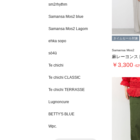
sm2rhythm
Samansa Mos2 blue
Samansa Mos2 Lagom
タイムセール対象
ehka sopo
Samansa Mos2
sō4ū
￥3,300
Te chichi
-6
Te chichi CLASSIC
Te chichi TERRASSE
Lugnoncure
BETTY'S BLUE
Wpc.