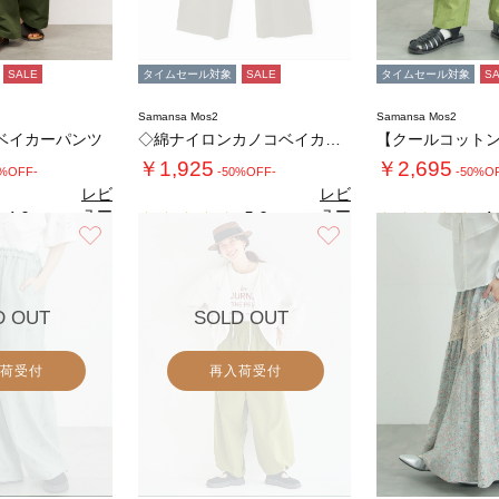
SALE
タイムセール対象
SALE
タイムセール対象
S
Samansa Mos2
Samansa Mos2
ベイカーパンツ
◇綿ナイロンカノコベイカーワイドパンツ
￥1,925
￥2,695
9%OFF-
-50%OFF-
-50%O
レビ
レビ
ュー
ュー
4.0
5.0
4.
（4）
（2）
を見
を見
お気に入り
お気に入り
る
る
D OUT
SOLD OUT
荷受付
再入荷受付