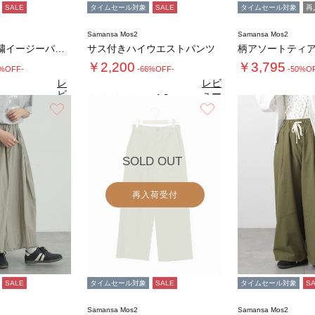
SALE
タイムセール対象
SALE
タイムセール対象
再
Samansa Mos2
Samansa Mos2
シアー楊柳刺繍イージーパンツ
サス付きハイウエストパンツ
￥2,200
￥3,795
0%OFF-
-66%OFF-
-50%O
レ
レビ
ビ
ュー
4.2
（5）
ュ
を見
お気に入り
お気に入り
4.7
4.
（15）
ー
る
を
見
る
SOLD OUT
再入荷受付
SALE
タイムセール対象
SALE
タイムセール対象
S
Samansa Mos2
Samansa Mos2