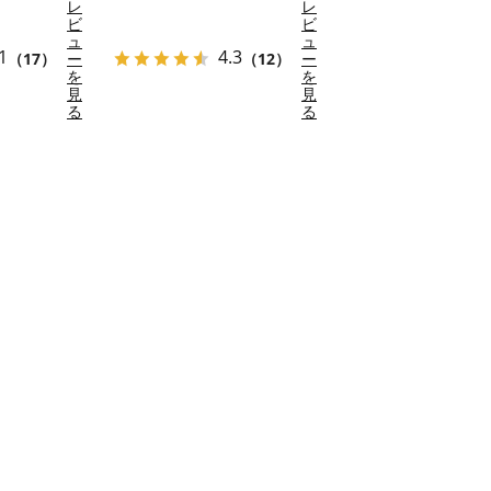
レ
レ
ビ
ビ
ュ
ュ
1
4.3
（17）
ー
（12）
ー
を
を
見
見
る
る