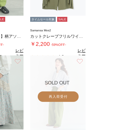
ALE
タイムセール対象
SALE
Samansa Mos2
【クールコットン】柄アソートテーパードパンツ…
カットクレープフリルワイドパンツ
￥2,200
FF-
-59%OFF-
レビ
レビ
ュー
ュー
8
4.3
（8）
（6）
を見
を見
お気に入り
お気に入り
る
る
SOLD OUT
再入荷受付