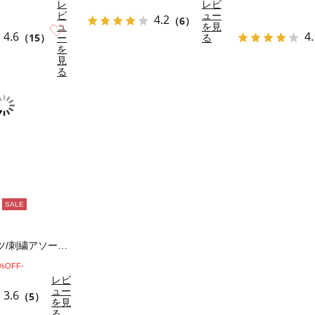
レ
レビ
ビ
ュー
4.2
（6）
ュ
を見
お気に入り
4.6
4.
（15）
ー
る
を
見
る
SALE
ベロアプリーツ/刺繍アソートナロースカート
0%OFF-
レビ
ュー
3.6
（5）
を見
る