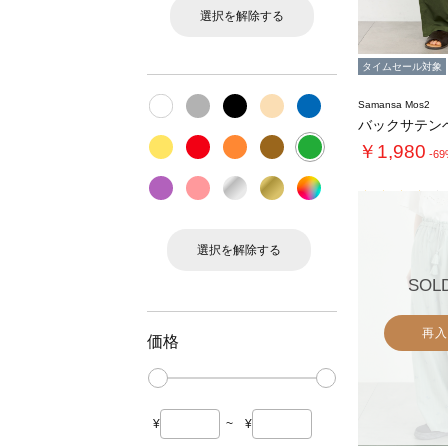
選択を解除する
タイムセール対象
Samansa Mos2
バックサテン
￥1,980
-6
選択を解除する
SOL
再入
価格
¥
~
¥