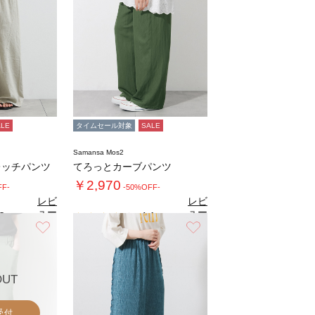
ALE
タイムセール対象
SALE
Samansa Mos2
レッチパンツ
てろっとカーブパンツ
￥2,970
FF-
-50%OFF-
レビ
レビ
ュー
ュー
8
4.1
（4）
（9）
を見
を見
お気に入り
お気に入り
る
る
OUT
受付