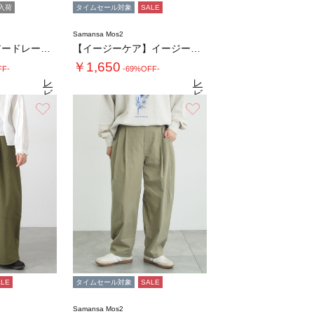
入荷
タイムセール対象
SALE
Samansa Mos2
柄アソートティアードレーススカート
【イージーケア】イージーストレートパンツ
￥1,650
FF-
-69%OFF-
レ
レ
ビ
ビ
ュ
ュ
お気に入り
お気に入り
8
4.8
（28）
ー
（26）
ー
を
を
見
見
る
る
ALE
タイムセール対象
SALE
Samansa Mos2