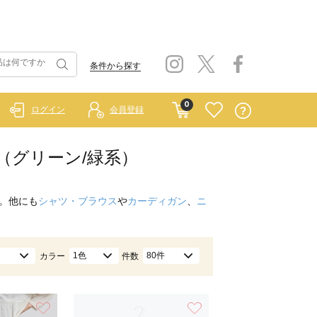
条件から探す
0
ログイン
会員登録
ス（グリーン/緑系）
。他にも
シャツ・ブラウス
や
カーディガン
、
ニ
1色
80件
カラー
件数
お気に入り
お気に入り