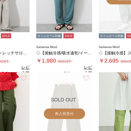
SALE
タイムセール対象
SALE
タイムセール対象
S
Samansa Mos2
Samansa Mos2
麻レーヨンストレッチサロペット
◇【接触冷感/吸水速乾/イージーケア】イージ…
￥1,980
￥2,695
2%OFF-
-50%OFF-
-50%O
レビ
レビ
ュー
ュー
5.0
5.0
4.
（1）
（1）
を見
を見
お気に入り
お気に入り
る
る
SOLD OUT
再入荷受付