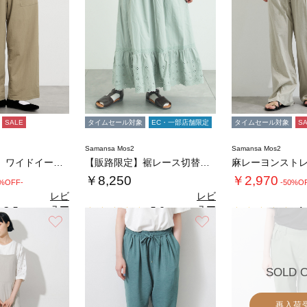
SALE
タイムセール対象
EC・一部店舗限定
タイムセール対象
S
Samansa Mos2
Samansa Mos2
◇【接触冷感】ワイドイージーパンツ
【販路限定】裾レース切替ギャザースカート
麻レーヨンスト
￥8,250
￥2,970
0%OFF-
-50%O
レビ
レビ
ュー
ュー
3.5
5.0
4.
（2）
（4）
を見
を見
お気に入り
お気に入り
る
る
SOLD 
再入荷