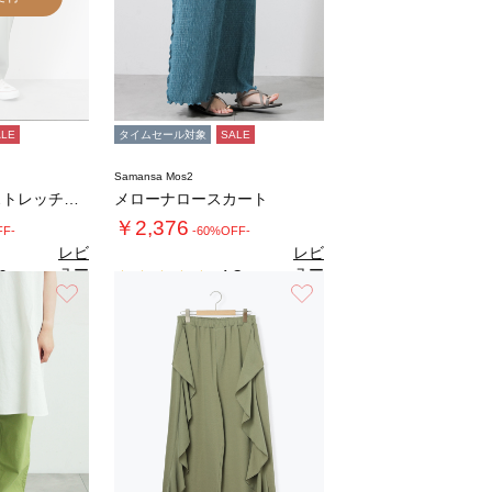
ALE
タイムセール対象
SALE
Samansa Mos2
◇【接触冷感】ストレッチパンツ
メローナロースカート
￥2,376
FF-
-60%OFF-
レビ
レビ
ュー
ュー
0
4.3
（1）
（3）
を見
を見
お気に入り
お気に入り
る
る