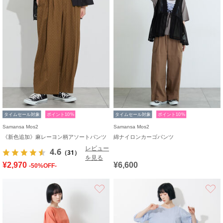
タイムセール対象
ポイント10%
タイムセール対象
ポイント10%
Samansa Mos2
Samansa Mos2
《新色追加》麻レーヨン柄アソートパンツ
綿ナイロンカーゴパンツ
レビュー
4.6
（31）
を見る
¥2,970
¥6,600
-50%OFF-
お気に入り