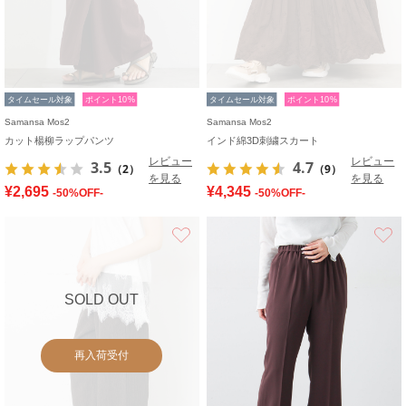
タイムセール対象
ポイント10%
タイムセール対象
ポイント10%
Samansa Mos2
Samansa Mos2
カット楊柳ラップパンツ
インド綿3D刺繍スカート
レビュー
レビュー
3.5
4.7
（2）
（9）
を見る
を見る
¥2,695
¥4,345
-50%OFF-
-50%OFF-
お気に入り
SOLD OUT
再入荷受付