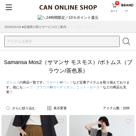
0
BRAND
カート
2026/03/18 ■店舗受け取りサービスのご案内
Samansa Mos2（サマンサ モスモス）/ボトムス（ブ
ラウン/茶色系）
ボトムス
の商品一覧です。
スカート
や
パンツ
など定番アイテムを取り揃えておりま
す。他にも
シャツ・ブラウス
や
カーディガン
、
ニット・セーター
などの商品も充
実！
さらに絞り込む
表示変更
アイテム数：
20
件
お気に入り