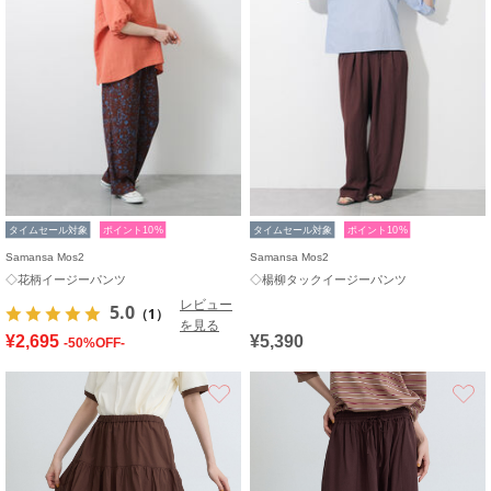
タイムセール対象
ポイント10%
タイムセール対象
ポイント10%
Samansa Mos2
Samansa Mos2
◇花柄イージーパンツ
◇楊柳タックイージーパンツ
レビュー
5.0
（1）
を見る
¥2,695
¥5,390
-50%OFF-
お気に入り