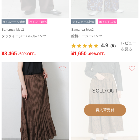
タイムセール対象
ポイント10%
タイムセール対象
ポイント10%
Samansa Mos2
Samansa Mos2
タックイージーバレルパンツ
総柄イージーパンツ
レビュー
4.9
（8）
を見る
¥3,465
¥1,650
-50%OFF-
-69%OFF-
お気に入り
SOLD OUT
再入荷受付