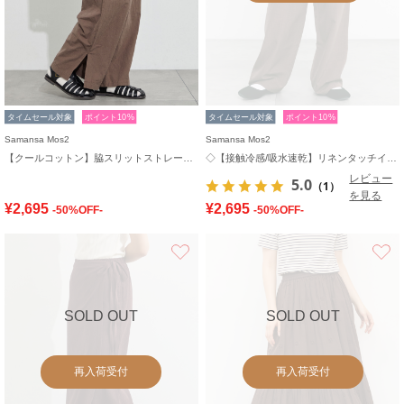
タイムセール対象
ポイント10%
タイムセール対象
ポイント10%
Samansa Mos2
Samansa Mos2
【クールコットン】脇スリットストレートパンツ
◇【接触冷感/吸水速乾】リネンタッチイージーパンツ
レビュー
5.0
（1）
を見る
¥2,695
¥2,695
-50%OFF-
-50%OFF-
お気に入り
SOLD OUT
SOLD OUT
再入荷受付
再入荷受付