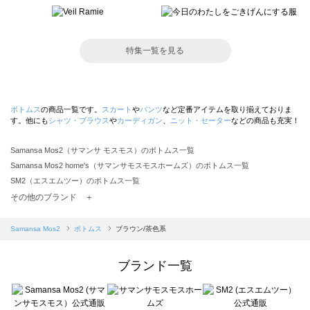
特集一覧を見る
ボトムス
の商品一覧です。
スカート
や
パンツ
など定番アイテムを取り揃えておりま
す。他にも
シャツ・ブラウス
や
カーディガン
、
ニット・セーター
などの商品も充実！
Samansa Mos2（サマンサ モスモス）のボトムス一覧
Samansa Mos2 home's（サマンサモスモスホームズ）のボトムス一覧
SM2（エスエムツー）のボトムス一覧
TSUHARU by Samansa Mos2（ツハルバイサマンサモスモス）のボトムス一覧
その他のブランド ＋
sm2rhythm（サマンサモスモス リズム）のボトムス一覧
Samansa Mos2 blue（サマンサモスモス ブルー）のボトムス一覧
Samansa Mos2
ボトムス
ブラウン/茶色系
Samansa Mos2 Lagom（サマンサモスモス ラーゴム）のボトムス一覧
ehka sopo（エヘカソポ）のボトムス一覧
ブランド一覧
sō4ū（ソウフォーユー）のボトムス一覧
Te chichi（テチチ）のボトムス一覧
Te chichi CLASSIC（テチチ クラシック）のボトムス一覧