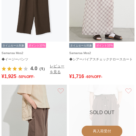
タイムセール対象
ポイント10%
タイムセール対象
ポイント10%
Samansa Mos2
Samansa Mos2
◆イージーパンツ
◆シアーバイアスチェックナロースカート
レビュー
4.0
（1）
を見る
¥1,925
¥1,716
-50%OFF-
-60%OFF-
お気に入り
SOLD OUT
再入荷受付