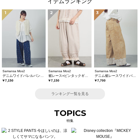
イテムランキング
1
2
3
Samansa Mos2
Samansa Mos2
Samansa Mos2
デニムワイドバレルパンツ〈WEB限定SS・XLサイズ〉
裾レース×ピンタックギャザーパンツ《限定カラーあり》
デニム裾レースワイドパンツ
￥7,150
￥7,150
￥7,700
ランキング一覧を見る
TOPICS
特集