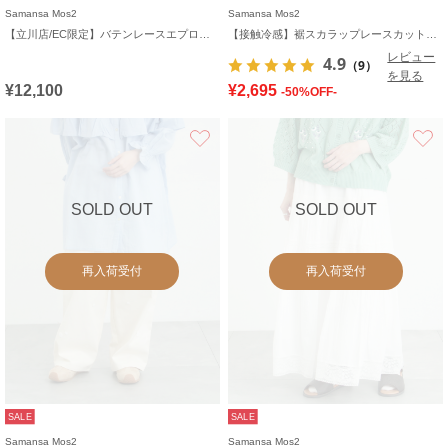
Samansa Mos2
Samansa Mos2
【立川店/EC限定】バテンレースエプロンスカート
【接触冷感】裾スカラップレースカットペチパンツ
レビュー
4.9
（9）
を見る
¥12,100
¥2,695
-50%OFF-
お気に入り
SOLD OUT
SOLD OUT
再入荷受付
再入荷受付
SALE
SALE
Samansa Mos2
Samansa Mos2