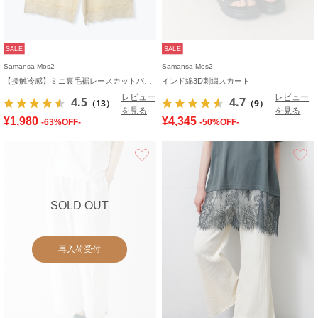
SALE
SALE
Samansa Mos2
Samansa Mos2
【接触冷感】ミニ裏毛裾レースカットパンツ
インド綿3D刺繍スカート
レビュー
レビュー
4.5
4.7
（13）
（9）
を見る
を見る
¥1,980
¥4,345
-63%OFF-
-50%OFF-
お気に入り
SOLD OUT
再入荷受付