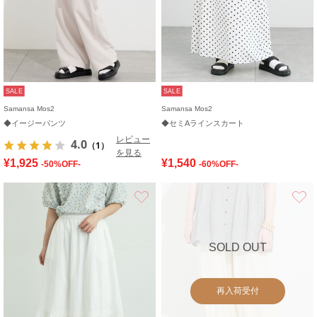
SALE
SALE
Samansa Mos2
Samansa Mos2
◆イージーパンツ
◆セミAラインスカート
レビュー
4.0
（1）
を見る
¥1,925
¥1,540
-50%OFF-
-60%OFF-
お気に入り
SOLD OUT
再入荷受付