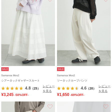
SALE
SALE
Samansa Mos2
Samansa Mos2
シアータックギャザースカート
ツータックカーブパンツ
レビュー
レビュー
4.8
4.6
（25）
（20）
を見る
を見る
¥3,245
¥1,650
-50%OFF-
-69%OFF-
お気に入り