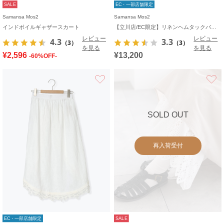
SALE
EC・一部店舗限定
Samansa Mos2
Samansa Mos2
インドボイルギャザースカート
【立川店/EC限定】リネンヘムタックパンツ
レビュー
レビュー
4.3
3.3
（3）
（3）
を見る
を見る
¥2,596
¥13,200
-60%OFF-
お気に入り
SOLD OUT
再入荷受付
EC・一部店舗限定
SALE