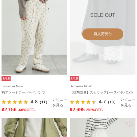
SOLD OUT
再入荷受付
SALE
SALE
Samansa Mos2
Samansa Mos2
柄アソートテーパードパンツ
【抗菌防臭】スカラップレースペチパンツ
レビュー
レビュー
4.8
4.7
（11）
（13）
を見る
を見る
¥2,156
¥2,695
-60%OFF-
-50%OFF-
お気に入り