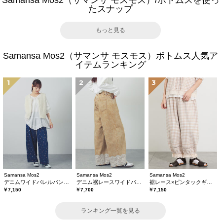
Samansa Mos2（サマンサ モスモス）/ボトムスを使っ
たスナップ
もっと見る
Samansa Mos2（サマンサ モスモス）ボトムス人気ア
イテムランキング
1
2
3
Samansa Mos2
Samansa Mos2
Samansa Mos2
デニムワイドバレルパンツ〈WEB限定SS・XLサイズ〉
デニム裾レースワイドパンツ
裾レース×ピンタックギャザーパンツ《限定カラーあり》
￥7,150
￥7,700
￥7,150
ランキング一覧を見る