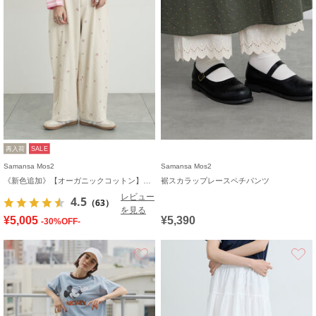
再入荷
SALE
Samansa Mos2
Samansa Mos2
《新色追加》【オーガニックコットン】デニムバレルパンツ
裾スカラップレースペチパンツ
レビュー
4.5
（63）
を見る
¥5,005
¥5,390
-30%OFF-
お気に入り