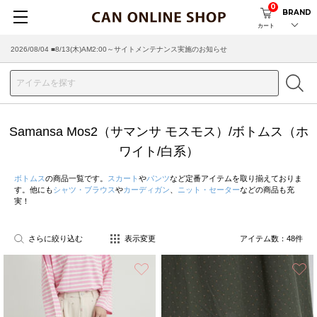
0
BRAND
カート
2026/07/29 ■【お知らせ】ヤマト運輸の配送遅延・停止について
Samansa Mos2（サマンサ モスモス）/ボトムス（ホ
ワイト/白系）
ボトムス
の商品一覧です。
スカート
や
パンツ
など定番アイテムを取り揃えておりま
す。他にも
シャツ・ブラウス
や
カーディガン
、
ニット・セーター
などの商品も充
実！
さらに絞り込む
表示変更
アイテム数：
48
件
お気に入り