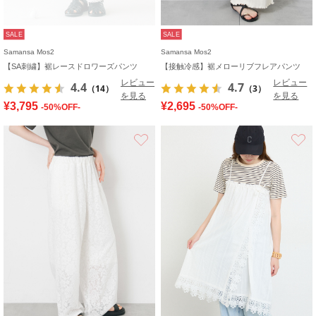
SALE
SALE
Samansa Mos2
Samansa Mos2
【SA刺繍】裾レースドロワーズパンツ
【接触冷感】裾メローリブフレアパンツ
レビュー
レビュー
4.4
4.7
（14）
（3）
を見る
を見る
¥3,795
¥2,695
-50%OFF-
-50%OFF-
お気に入り