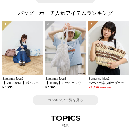
バッグ・ポーチ人気アイテムランキング
1
2
3
Samansa Mos2
Samansa Mos2
Samansa Mos2
【Cross×Staff】ボトルポケ付/ハーフムーンフリルbag
【Disney】ミッキーマウス/総刺繍フリルバッグ
ペーパー編みボーダーカゴバッグ
￥4,950
￥5,500
￥2,596
-60%OFF-
ランキング一覧を見る
TOPICS
特集