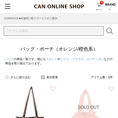
0
BRAND
カート
2026/08/04 ■8/13(木)AM2:00～サイトメンテナンス実施のお知らせ
2026/03/18 ■店舗受け取りサービスのご案内
バッグ・ポーチ（オレンジ/橙色系）
バッグ
の商品一覧です。他にも
スカート
や
シャツ・ブラウス
、
カーディガン
などの
商品を取り揃えております。
さらに絞り込む
表示変更
アイテム数：
6
件
お気に入り
SOLD OUT