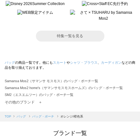
特集一覧を見る
バッグ
の商品一覧です。他にも
スカート
や
シャツ・ブラウス
、
カーディガン
などの商
品を取り揃えております。
Samansa Mos2（サマンサ モスモス）のバッグ・ポーチ一覧
Samansa Mos2 home's（サマンサモスモスホームズ）のバッグ・ポーチ一覧
SM2（エスエムツー）のバッグ・ポーチ一覧
TSUHARU by Samansa Mos2（ツハルバイサマンサモスモス）のバッグ・ポーチ一覧
その他のブランド ＋
sm2rhythm（サマンサモスモス リズム）のバッグ・ポーチ一覧
Samansa Mos2 blue（サマンサモスモス ブルー）のバッグ・ポーチ一覧
TOP
バッグ
バッグ・ポーチ
オレンジ/橙色系
Samansa Mos2 Lagom（サマンサモスモス ラーゴム）のバッグ・ポーチ一覧
ehka sopo（エヘカソポ）のバッグ・ポーチ一覧
ブランド一覧
sō4ū（ソウフォーユー）のバッグ・ポーチ一覧