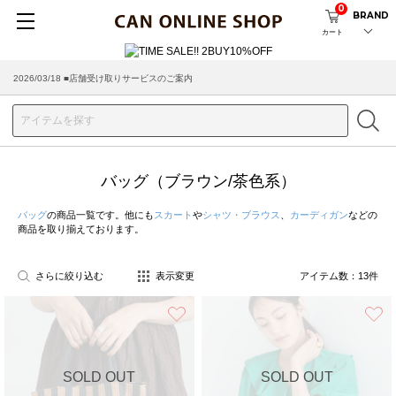
0
BRAND
カート
2026/08/04 ■8/13(木)AM2:00～サイトメンテナンス実施のお知らせ
2026/03/18 ■店舗受け取りサービスのご案内
バッグ（ブラウン/茶色系）
バッグ
の商品一覧です。他にも
スカート
や
シャツ・ブラウス
、
カーディガン
などの
商品を取り揃えております。
さらに絞り込む
表示変更
アイテム数：
13
件
お気に入り
SOLD OUT
SOLD OUT