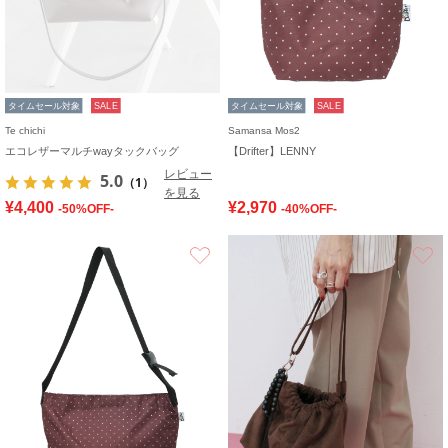
タイムセール対象
SALE
タイムセール対象
SALE
Te chichi
Samansa Mos2
エコレザーマルチwayタックバッグ
【Drifter】LENNY
レビュー
5.0
（1）
を見る
¥4,400
¥2,970
-50%OFF-
-40%OFF-
お気に入り