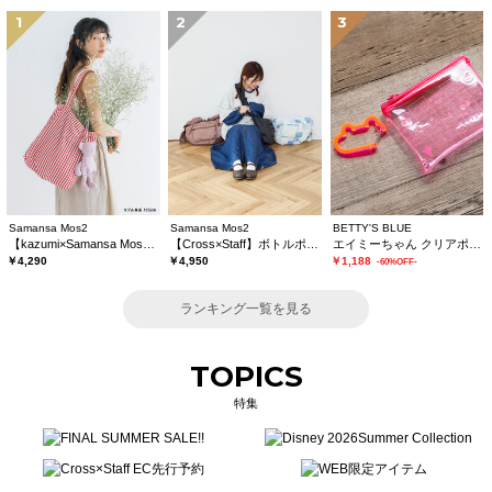
1
2
3
Samansa Mos2
Samansa Mos2
BETTY'S BLUE
【kazumi×Samansa Mos2】ぬいぐるみバッグ
【Cross×Staff】ボトルポケ付/ハーフムーンフリルbag
エイミーちゃん クリアポーチ
￥4,290
￥4,950
￥1,188
-60%OFF-
ランキング一覧を見る
TOPICS
特集