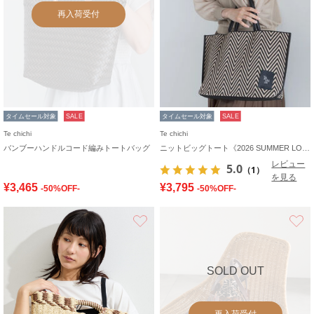
再入荷受付
タイムセール対象
SALE
タイムセール対象
SALE
Te chichi
Te chichi
バンブーハンドルコード編みトートバッグ
ニットビッグトート《2026 SUMMER LOOK item》
レビュー
5.0
（1）
を見る
¥3,465
¥3,795
-50%OFF-
-50%OFF-
お気に入り
SOLD OUT
再入荷受付