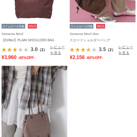
タイムセール対象
SALE
タイムセール対象
SALE
Samansa Mos2
Samansa Mos2 blue
【Drifter】PLAIN SHOULDER BAG
スエードショルダーバッグ
レビュー
レビュー
3.0
3.5
（2）
（2）
を見る
を見る
¥3,960
¥2,156
-40%OFF-
-60%OFF-
お気に入り