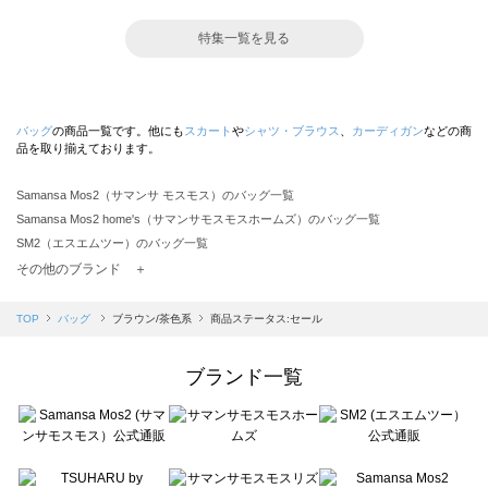
特集一覧を見る
バッグ
の商品一覧です。他にも
スカート
や
シャツ・ブラウス
、
カーディガン
などの商
品を取り揃えております。
Samansa Mos2（サマンサ モスモス）のバッグ一覧
Samansa Mos2 home's（サマンサモスモスホームズ）のバッグ一覧
SM2（エスエムツー）のバッグ一覧
TSUHARU by Samansa Mos2（ツハルバイサマンサモスモス）のバッグ一覧
その他のブランド ＋
sm2rhythm（サマンサモスモス リズム）のバッグ一覧
Samansa Mos2 blue（サマンサモスモス ブルー）のバッグ一覧
TOP
バッグ
ブラウン/茶色系
商品ステータス:セール
Samansa Mos2 Lagom（サマンサモスモス ラーゴム）のバッグ一覧
ehka sopo（エヘカソポ）のバッグ一覧
ブランド一覧
sō4ū（ソウフォーユー）のバッグ一覧
Te chichi（テチチ）のバッグ一覧
Te chichi CLASSIC（テチチ クラシック）のバッグ一覧
Te chichi TERRASSE（テチチ テラス）のバッグ一覧
Lugnoncure（ルノンキュール）のバッグ一覧