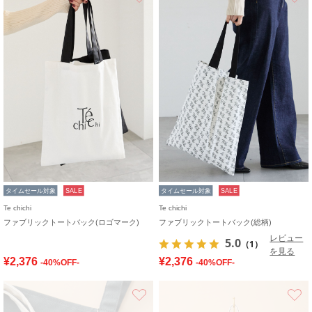
タイムセール対象
SALE
タイムセール対象
SALE
Te chichi
Te chichi
ファブリックトートバック(ロゴマーク)
ファブリックトートバック(総柄)
レビュー
5.0
（1）
を見る
¥2,376
¥2,376
-40%OFF-
-40%OFF-
お気に入り