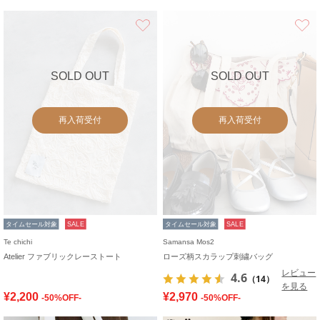
お気に入り
SOLD OUT
SOLD OUT
再入荷受付
再入荷受付
タイムセール対象
SALE
タイムセール対象
SALE
Te chichi
Samansa Mos2
Atelier ファブリックレーストート
ローズ柄スカラップ刺繍バッグ
レビュー
4.6
（14）
を見る
¥2,200
¥2,970
-50%OFF-
-50%OFF-