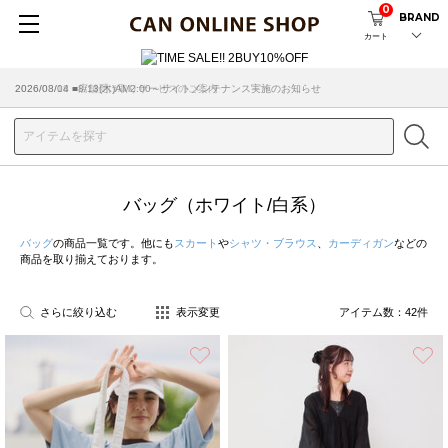
0
BRAND
カート
2026/08/04 ■8/13(木)AM2:00～サイトメンテナンス実施のお知らせ
バッグ（ホワイト/白系）
バッグ
の商品一覧です。他にも
スカート
や
シャツ・ブラウス
、
カーディガン
などの
商品を取り揃えております。
さらに絞り込む
表示変更
アイテム数：
42
件
お気に入り