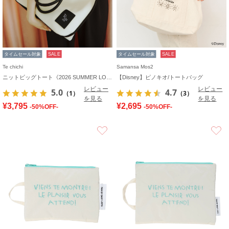
タイムセール対象
SALE
タイムセール対象
SALE
Te chichi
Samansa Mos2
ニットビッグトート《2026 SUMMER LOOK item》
【Disney】ピノキオ/トートバッグ
レビュー
レビュー
5.0
4.7
（1）
（3）
を見る
を見る
¥3,795
¥2,695
-50%OFF-
-50%OFF-
お気に入り