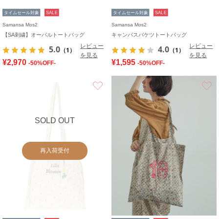
タイムセール対象
SALE
タイムセール対象
SALE
Samansa Mos2
Samansa Mos2
【SA刺繍】オーバルトートバッグ
キャンバスバケツトートバッグ
レビュー
レビュー
5.0
4.0
（1）
（1）
を見る
を見る
¥2,970
¥1,595
-50%OFF-
-50%OFF-
お気に入り
SOLD OUT
再入荷受付