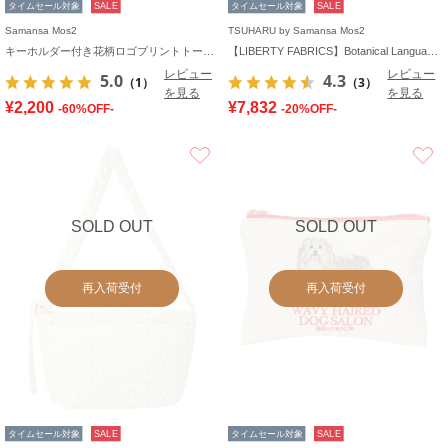
タイムセール対象
SALE
タイムセール対象
SALE
Samansa Mos2
TSUHARU by Samansa Mos2
キーホルダー付き花柄ロゴプリントトートバッグ
【LIBERTY FABRICS】Botanical Language柄トートバッグ
レビュー
レビュー
5.0
4.3
（1）
（3）
を見る
を見る
¥2,200
¥7,832
-60%OFF-
-20%OFF-
お気に入り
SOLD OUT
SOLD OUT
再入荷受付
再入荷受付
タイムセール対象
SALE
タイムセール対象
SALE