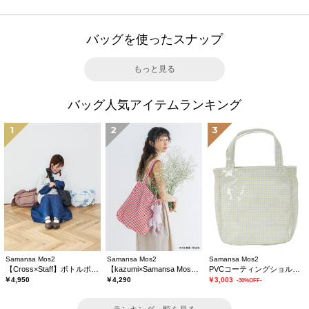
バッグを使ったスナップ
もっと見る
バッグ人気アイテムランキング
1
2
3
Samansa Mos2
Samansa Mos2
Samansa Mos2
【Cross×Staff】ボトルポケ付/ハーフムーンフリルbag
【kazumi×Samansa Mos2】ぬいぐるみバッグ
PVCコーティングショルダーバッグ
￥4,950
￥4,290
￥3,003
-30%OFF-