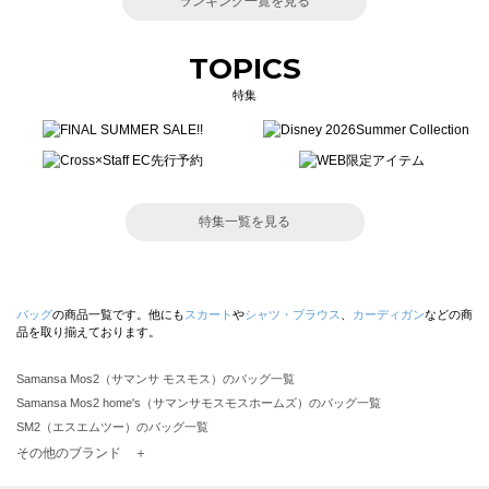
ランキング一覧を見る
TOPICS
特集
特集一覧を見る
バッグ
の商品一覧です。他にも
スカート
や
シャツ・ブラウス
、
カーディガン
などの商
品を取り揃えております。
Samansa Mos2（サマンサ モスモス）のバッグ一覧
Samansa Mos2 home's（サマンサモスモスホームズ）のバッグ一覧
SM2（エスエムツー）のバッグ一覧
TSUHARU by Samansa Mos2（ツハルバイサマンサモスモス）のバッグ一覧
その他のブランド ＋
sm2rhythm（サマンサモスモス リズム）のバッグ一覧