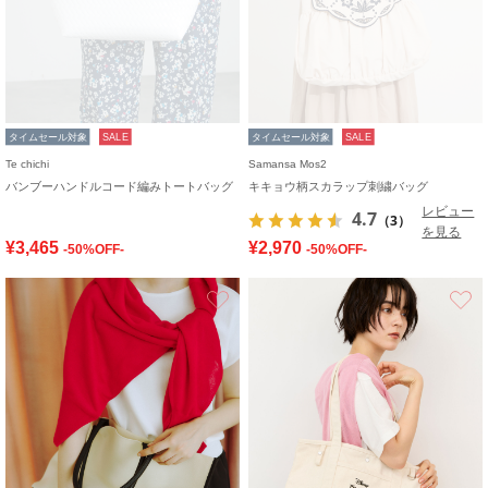
タイムセール対象
SALE
タイムセール対象
SALE
Te chichi
Samansa Mos2
バンブーハンドルコード編みトートバッグ
キキョウ柄スカラップ刺繍バッグ
レビュー
4.7
（3）
を見る
¥3,465
¥2,970
-50%OFF-
-50%OFF-
お気に入り