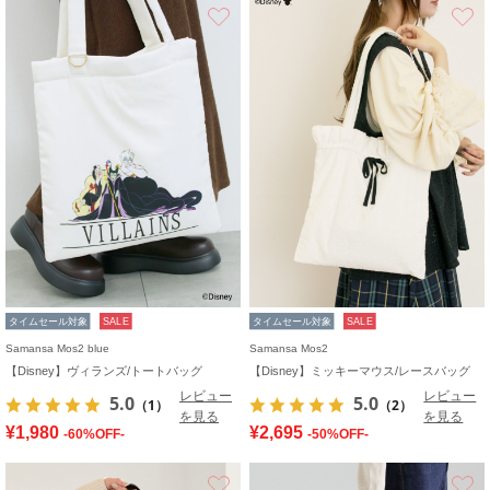
お気に入り
タイムセール対象
SALE
タイムセール対象
SALE
Samansa Mos2 blue
Samansa Mos2
【Disney】ヴィランズ/トートバッグ
【Disney】ミッキーマウス/レースバッグ
レビュー
レビュー
5.0
5.0
（1）
（2）
を見る
を見る
¥1,980
¥2,695
-60%OFF-
-50%OFF-
お気に入り