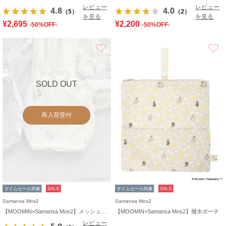
レビュー
レビュー
4.8
4.0
（5）
（2）
を見る
を見る
¥2,695
¥2,200
-50%OFF-
-50%OFF-
お気に入り
SOLD OUT
再入荷受付
タイムセール対象
SALE
タイムセール対象
SALE
Samansa Mos2
Samansa Mos2
【MOOMIN×Samansa Mos2】メッシュポーチ
【MOOMIN×Samansa Mos2】撥水ポーチ
レビュー