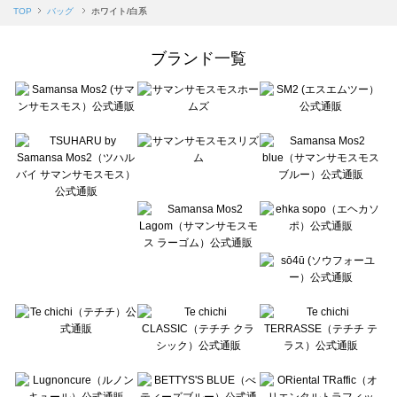
Samansa Mos2 blue（サマンサモスモス ブルー）のバッグ一覧
TOP
バッグ
ホワイト/白系
Samansa Mos2 Lagom（サマンサモスモス ラーゴム）のバッグ一覧
ehka sopo（エヘカソポ）のバッグ一覧
ブランド一覧
sō4ū（ソウフォーユー）のバッグ一覧
Te chichi（テチチ）のバッグ一覧
Te chichi CLASSIC（テチチ クラシック）のバッグ一覧
Te chichi TERRASSE（テチチ テラス）のバッグ一覧
Lugnoncure（ルノンキュール）のバッグ一覧
BETTY'S BLUE（べティーズブルー）のバッグ一覧
Wpc.（ワールドパーティー）のバッグ一覧