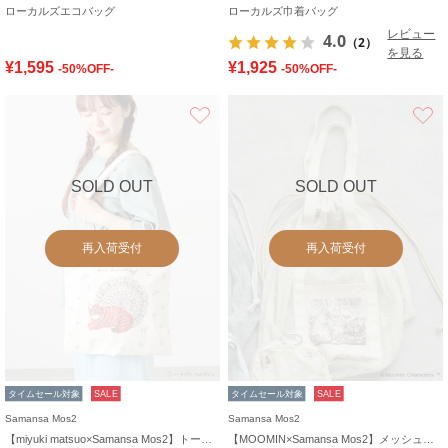
ローカルズエコバッグ
ローカルズ巾着バッグ
レビュー
4.0
（2）
を見る
¥1,595
¥1,925
-50%OFF-
-50%OFF-
お気に入り
SOLD OUT
SOLD OUT
再入荷受付
再入荷受付
タイムセール対象
SALE
タイムセール対象
SALE
Samansa Mos2
Samansa Mos2
【miyuki matsuo×Samansa Mos2】トートバッグ
【MOOMIN×Samansa Mos2】メッシュバッグ