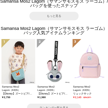
Samansa Mos2 Lagom（サマンサモスモス ラーゴム）/
バッグを使ったスナップ
もっと見る
Samansa Mos2 Lagom（サマンサモスモス ラーゴム）
バッグ人気アイテムランキング
1
2
3
Samansa Mos2
Samansa Mos2
Samansa Mos2
Lagom（KIDS）
Lagom（KIDS）
Lagom（KIDS）
【Disney】ズートピア/キルティングショルダー
【Disney】ズートピア/ぬいぐるみポーチ
リュックサック
￥2,750
￥1,980
￥2,145
-50%OFF-
ランキング一覧を見る