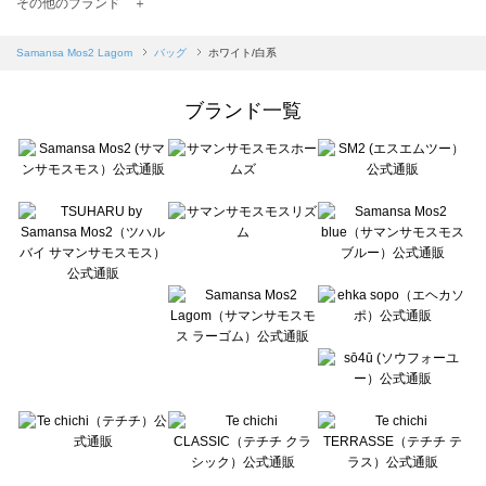
TSUHARU by Samansa Mos2（ツハルバイサマンサモスモス）のバッグ一覧
その他のブランド ＋
sm2rhythm（サマンサモスモス リズム）のバッグ一覧
Samansa Mos2 blue（サマンサモスモス ブルー）のバッグ一覧
Samansa Mos2 Lagom
バッグ
ホワイト/白系
Samansa Mos2 Lagom（サマンサモスモス ラーゴム）のバッグ一覧
ehka sopo（エヘカソポ）のバッグ一覧
ブランド一覧
sō4ū（ソウフォーユー）のバッグ一覧
Te chichi（テチチ）のバッグ一覧
Te chichi CLASSIC（テチチ クラシック）のバッグ一覧
Te chichi TERRASSE（テチチ テラス）のバッグ一覧
Lugnoncure（ルノンキュール）のバッグ一覧
BETTY'S BLUE（べティーズブルー）のバッグ一覧
Wpc.（ワールドパーティー）のバッグ一覧