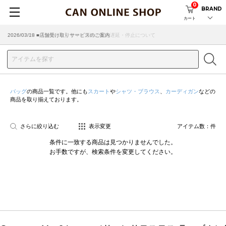
0
BRAND
カート
2026/07/29 ■【お知らせ】ヤマト運輸の配送遅延・停止について
2026/03/18 ■店舗受け取りサービスのご案内
バッグ
の商品一覧です。他にも
スカート
や
シャツ・ブラウス
、
カーディガン
などの
商品を取り揃えております。
さらに絞り込む
表示変更
アイテム数：
件
条件に一致する商品は見つかりませんでした。
お手数ですが、検索条件を変更してください。