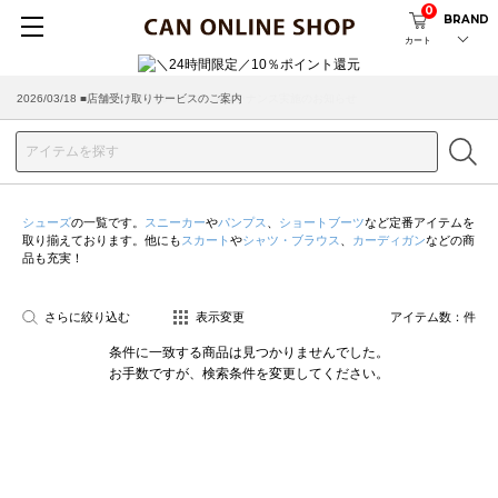
0
BRAND
カート
2026/08/04 ■8/13(木)AM2:00～サイトメンテナンス実施のお知らせ
2026/03/18 ■店舗受け取りサービスのご案内
シューズ
の一覧です。
スニーカー
や
パンプス
、
ショートブーツ
など定番アイテムを
取り揃えております。他にも
スカート
や
シャツ・ブラウス
、
カーディガン
などの商
品も充実！
さらに絞り込む
表示変更
アイテム数：
件
条件に一致する商品は見つかりませんでした。
お手数ですが、検索条件を変更してください。