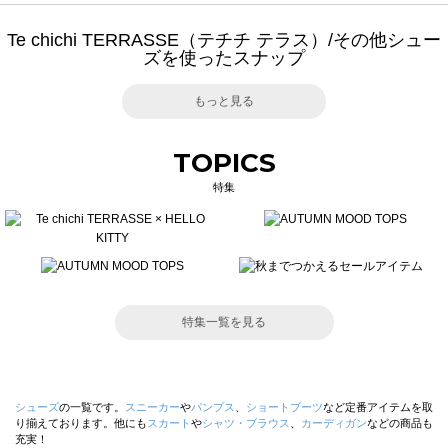
Te chichi TERRASSE（テチチ テラス）/その他シュー
ズを使ったスナップ
もっと見る
TOPICS
特集
特集一覧を見る
シューズ
の一覧です。
スニーカー
や
パンプス
、
ショートブーツ
など定番アイテムを取
り揃えております。他にも
スカート
や
シャツ・ブラウス
、
カーディガン
などの商品も
充実！