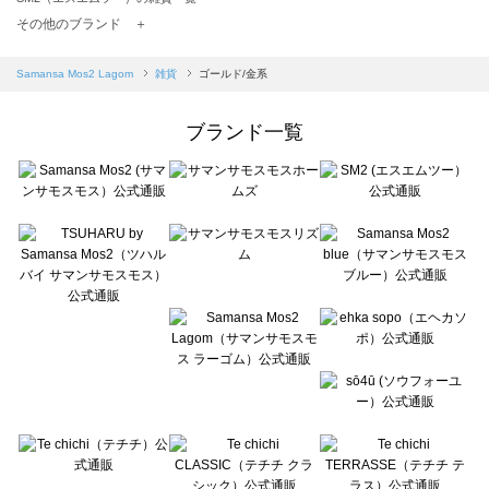
TSUHARU by Samansa Mos2（ツハルバイサマンサモスモス）の雑貨一覧
その他のブランド ＋
sm2rhythm（サマンサモスモス リズム）の雑貨一覧
Samansa Mos2 blue（サマンサモスモス ブルー）の雑貨一覧
Samansa Mos2 Lagom
雑貨
ゴールド/金系
Samansa Mos2 Lagom（サマンサモスモス ラーゴム）の雑貨一覧
ehka sopo（エヘカソポ）の雑貨一覧
ブランド一覧
sō4ū（ソウフォーユー）の雑貨一覧
Te chichi（テチチ）の雑貨一覧
Te chichi CLASSIC（テチチ クラシック）の雑貨一覧
Te chichi TERRASSE（テチチ テラス）の雑貨一覧
Lugnoncure（ルノンキュール）の雑貨一覧
BETTY'S BLUE（べティーズブルー）の雑貨一覧
Wpc.（ワールドパーティー）の雑貨一覧