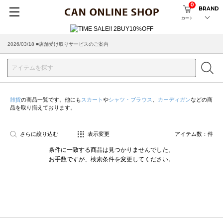
0
BRAND
カート
2026/03/18 ■店舗受け取りサービスのご案内
雑貨
の商品一覧です。他にも
スカート
や
シャツ・ブラウス
、
カーディガン
などの商
品を取り揃えております。
さらに絞り込む
表示変更
アイテム数：
件
条件に一致する商品は見つかりませんでした。
お手数ですが、検索条件を変更してください。