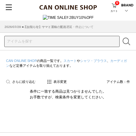
0
BRAND
カート
2026/07/29 ■【お知らせ】ヤマト運輸の配送遅延・停止について
2026/03/18 ■店舗受け取りサービスのご案内
CAN ONLINE SHOP
の商品一覧です。
スカート
や
シャツ・ブラウス
、
カーディガ
ン
など定番アイテムを取り揃えております。
さらに絞り込む
表示変更
アイテム数：
件
条件に一致する商品は見つかりませんでした。
お手数ですが、検索条件を変更してください。