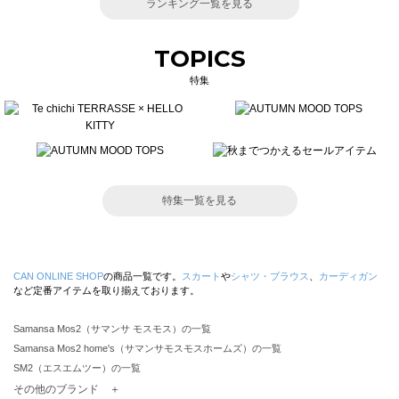
ランキング一覧を見る
TOPICS
特集
特集一覧を見る
CAN ONLINE SHOP
の商品一覧です。
スカート
や
シャツ・ブラウス
、
カーディガン
など定番アイテムを取り揃えております。
Samansa Mos2（サマンサ モスモス）の一覧
Samansa Mos2 home's（サマンサモスモスホームズ）の一覧
SM2（エスエムツー）の一覧
TSUHARU by Samansa Mos2（ツハルバイサマンサモスモス）の一覧
その他のブランド ＋