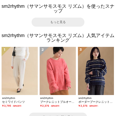
sm2rhythm（サマンサモスモス リズム）を使ったスナ
ップ
もっと見る
sm2rhythm（サマンサモスモス リズム）人気アイテム
ランキング
1
2
3
sm2rhythm
sm2rhythm
sm2rhythm
セミワイドパンツ
ブークレニットプルオーバー
ボーダーブークレニットプルオーバー
￥3,795
￥2,376
￥2,376
-50%OFF-
-60%OFF-
-60%OFF-