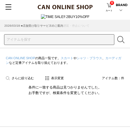
0
BRAND
カート
2026/07/29 ■【お知らせ】ヤマト運輸の配送遅延・停止について
2026/03/18 ■店舗受け取りサービスのご案内
CAN ONLINE SHOP
の商品一覧です。
スカート
や
シャツ・ブラウス
、
カーディガ
ン
など定番アイテムを取り揃えております。
さらに絞り込む
表示変更
アイテム数：
件
条件に一致する商品は見つかりませんでした。
お手数ですが、検索条件を変更してください。