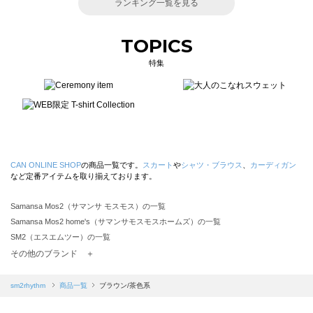
ランキング一覧を見る
TOPICS
特集
CAN ONLINE SHOP
の商品一覧です。
スカート
や
シャツ・ブラウス
、
カーディガン
など定番アイテムを取り揃えております。
Samansa Mos2（サマンサ モスモス）の一覧
Samansa Mos2 home's（サマンサモスモスホームズ）の一覧
SM2（エスエムツー）の一覧
TSUHARU by Samansa Mos2（ツハルバイサマンサモスモス）の一覧
その他のブランド ＋
sm2rhythm（サマンサモスモス リズム）の一覧
Samansa Mos2 blue（サマンサモスモス ブルー）の一覧
sm2rhythm
商品一覧
ブラウン/茶色系
Samansa Mos2 Lagom（サマンサモスモス ラーゴム）の一覧