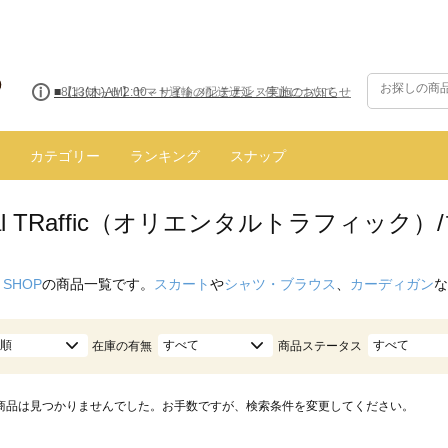
■8/13(木)AM2:00～サイトメンテナンス実施のお知らせ
カテゴリー
ランキング
スナップ
ntal TRaffic（オリエンタルトラフィック
 SHOP
の商品一覧です。
スカート
や
シャツ・ブラウス
、
カーディガン
な
順
すべて
すべて
在庫の有無
商品ステータス
商品は見つかりませんでした。お手数ですが、検索条件を変更してください。