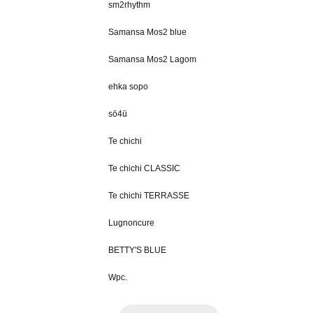
sm2rhythm
Samansa Mos2 blue
Samansa Mos2 Lagom
ehka sopo
sō4ū
Te chichi
Te chichi CLASSIC
Te chichi TERRASSE
Lugnoncure
BETTY'S BLUE
Wpc.