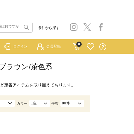
条件から探す
0
ログイン
会員登録
）/ブラウン/茶色系
ど定番アイテムを取り揃えております。
1色
80件
カラー
件数