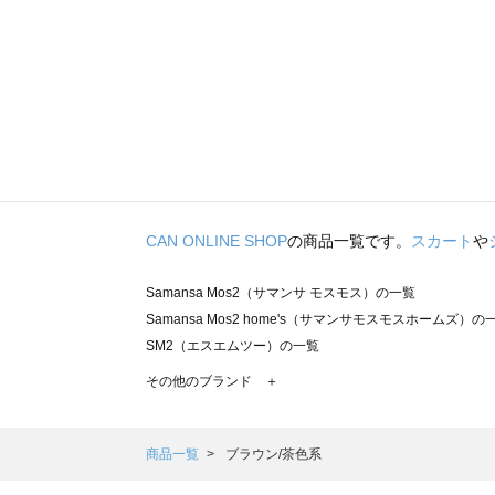
CAN ONLINE SHOP
の商品一覧です。
スカート
や
Samansa Mos2（サマンサ モスモス）の一覧
Samansa Mos2 home's（サマンサモスモスホームズ）の
SM2（エスエムツー）の一覧
TSUHARU by Samansa Mos2（ツハルバイサマンサモ
その他のブランド ＋
sm2rhythm（サマンサモスモス リズム）の一覧
Samansa Mos2 blue（サマンサモスモス ブルー）の一覧
Samansa Mos2 Lagom（サマンサモスモス ラーゴム）の
商品一覧
ブラウン/茶色系
ehka sopo（エヘカソポ）の一覧