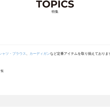
特集
シャツ・ブラウス
、
カーディガン
など定番アイテムを取り揃えておりま
一覧
スモス）の一覧
一覧