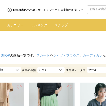
■【お知らせ】ヤマト運輸の配送遅延・停止について
カテゴリー
ランキング
スナップ
 SHOP
の商品一覧です。
スカート
や
シャツ・ブラウス
、
カーディガン
な
順
すべて
セール
在庫の有無
商品ステータス
お気に入り
お気に入り