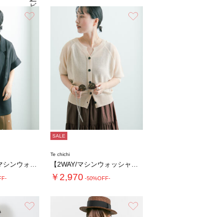
ビ
ュ
お気に入り
お気に入り
4
（19）
ー
を
見
る
SALE
Te chichi
【イージーケア/マシンウォッシャブル】メッシ…
【2WAY/マシンウォッシャブル】ペーパータ…
￥2,970
FF-
-50%OFF-
お気に入り
お気に入り