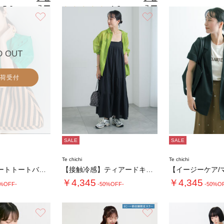
ュー
ュー
5.0
4.6
（1）
（5）
を見
を見
お気に入り
お気に入り
4.
る
る
D OUT
荷受付
SALE
SALE
Te chichi
Te chichi
ストライプシートトートバッグ(大)
【接触冷感】ティアードキャミソールワンピース…
￥4,345
￥4,345
0%OFF-
-50%OFF-
-50%O
お気に入り
お気に入り