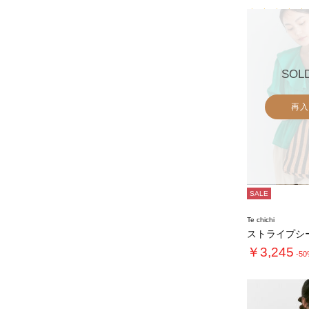
SOL
再入
SALE
Te chichi
￥3,245
-5