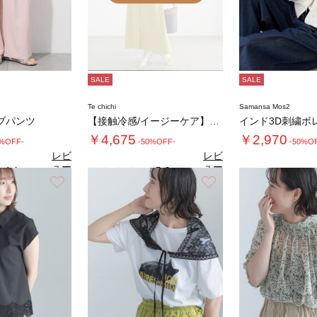
SALE
SALE
Te chichi
Samansa Mos2
ブパンツ
【接触冷感/イージーケア】リネンライクワンピ…
インド3D刺繍ボ
￥4,675
￥2,970
0%OFF-
-50%OFF-
-50%O
レビ
レビ
ュー
ュー
4.1
5.0
（9）
（2）
を見
を見
お気に入り
お気に入り
4.
る
る