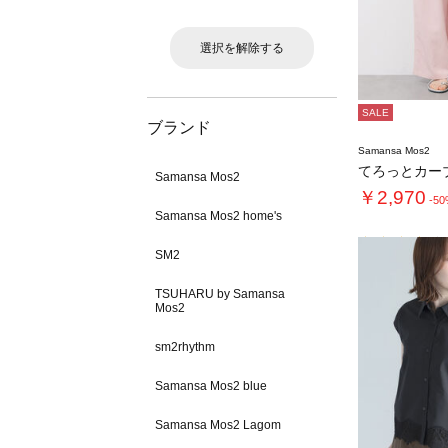
選択を解除する
SALE
ブランド
Samansa Mos2
てろっとカー
Samansa Mos2
￥2,970
-5
Samansa Mos2 home's
SM2
TSUHARU by Samansa
Mos2
sm2rhythm
Samansa Mos2 blue
Samansa Mos2 Lagom