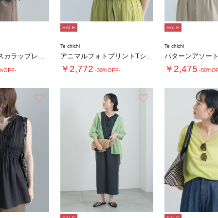
SALE
SALE
Te chichi
Te chichi
【接触冷感】スカラップレース刺繍フレンチシャ…
アニマルフォトプリントTシャツ
￥2,772
￥2,475
0%OFF-
-30%OFF-
-50%O
お気に入り
お気に入り