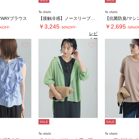
SALE
SALE
Te chichi
Te chichi
WAYブラウス
【接触冷感】ノースリーブカットワンピース
￥3,245
￥2,695
0%OFF-
-50%OFF-
-50%O
レビ
ュー
5.0
（1）
を見
お気に入り
お気に入り
る
SALE
SALE
Te chichi
Te chichi