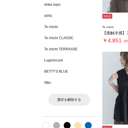
ehka sopo
sō4ū
SALE
Te chichi
Te chichi
Te chichi CLASSIC
￥4,851
-3
Te chichi TERRASSE
Lugnoncure
BETTY'S BLUE
Wpc.
選択を解除する