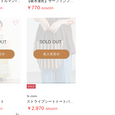
ハーフピグメントドルマンTシャツ
【吸水速乾】サーフィンプリントTシャツ
￥770
FF-
-61%OFF-
お気に入り
お気に入り
OUT
SOLD OUT
受付
再入荷受付
SALE
Te chichi
ート
ストライプシートトートバッグ(小)
￥2,970
FF-
-50%OFF-
レ