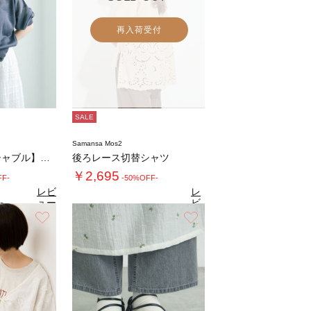
再入荷受付
SALE
Samansa Mos2
【マシンウォッシャブル】ラメシアー前後2WA…
後ろレース切替シャツ
￥2,695
FF-
-50%OFF-
レビ
レ
ュー
ビ
0
（1）
を見
ュ
お気に入り
お気に入り
4.3
る
（16）
ー
を
見
る