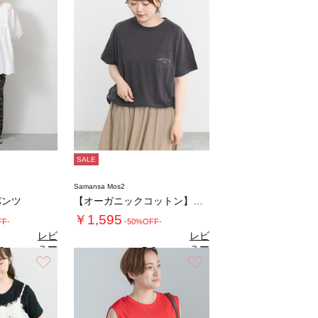
SALE
Samansa Mos2
パンツ
【オーガニックコットン】刺繍ロゴTシャツ
￥1,595
FF-
-50%OFF-
レビ
レビ
ュー
ュー
0
5.0
（1）
（1）
を見
を見
お気に入り
お気に入り
る
る