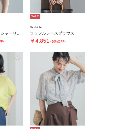
SALE
Te chichi
パターンアソートシャーリングブラウス《追加生…
ラッフルレースブラウス
￥4,851
FF-
-30%OFF-
お気に入り
お気に入り