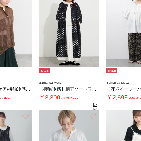
SALE
SALE
Samansa Mos2
Samansa Mos2
◇【イージーケア/接触冷感】裾ドロストシャツ…
【接触冷感】柄アソートワンピース《限定カラー…
◇花柄イージー
￥3,300
￥2,695
0%OFF-
-60%OFF-
-50%O
レ
ビ
5.
ュ
お気に入り
お気に入り
4.8
（22）
ー
を
見
る