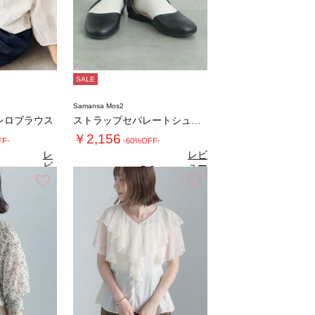
SALE
Samansa Mos2
レロブラウス
ストラップセパレートシューズ
￥2,156
FF-
-60%OFF-
レ
レビ
ビ
ュー
5.0
（3）
ュ
を見
お気に入り
お気に入り
5
（13）
ー
る
を
見
る