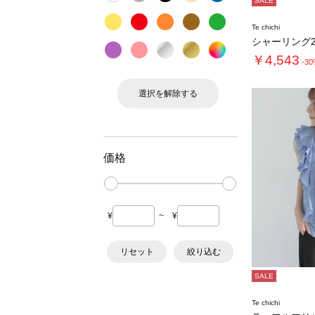
SALE
Te chichi
シャーリング2
￥4,543
-3
選択を解除する
価格
¥
~
¥
リセット
絞り込む
SALE
Te chichi