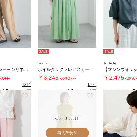
SALE
SALE
Te chichi
Te chichi
【接触冷感】レーヨンリネンパンツ(セットアッ…
ボイルタックフレアスカート(セットアップ可)…
￥3,245
￥2,475
0%OFF-
-50%OFF-
-50%O
レビ
レビ
ュー
ュー
4.5
4.5
5.
（2）
（2）
を見
を見
お気に入り
お気に入り
る
る
SOLD OUT
再入荷受付