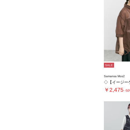
SALE
Samansa Mos2
￥2,475
-5