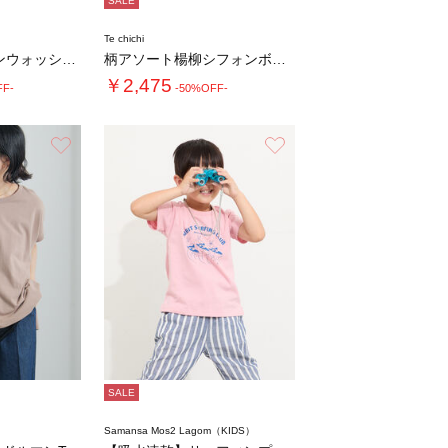
SALE
Te chichi
【抗菌防臭/マシンウォッシャブル】Vネックド…
柄アソート楊柳シフォンボウタイブラウス
￥2,475
FF-
-50%OFF-
お気に入り
お気に入り
SALE
Samansa Mos2 Lagom（KIDS）