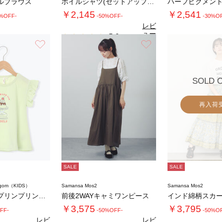
ルブラウス
ボイルシャツ(セットアップ可)
￥2,145
￥2,541
0%OFF-
-50%OFF-
-30%O
レビ
ュー
5.0
（1）
を見
お気に入り
お気に入り
る
SOLD 
再入荷
SALE
SALE
agom（KIDS）
Samansa Mos2
Samansa Mos2
【吸水速乾】プリンプリントフリル袖Tシャツ
前後2WAYキャミワンピース
インド綿柄スカ
￥3,575
￥3,795
FF-
-50%OFF-
-50%O
レビ
レビ