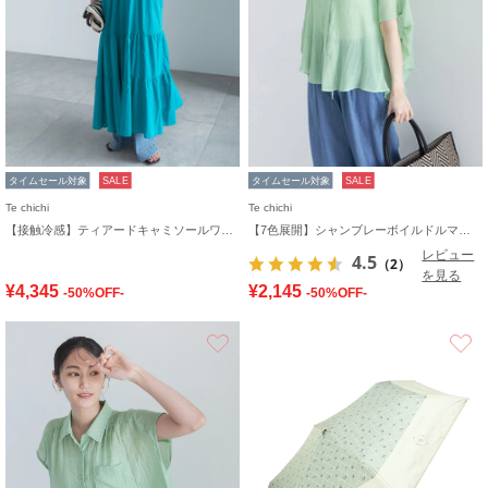
タイムセール対象
SALE
タイムセール対象
SALE
Te chichi
Te chichi
【接触冷感】ティアードキャミソールワンピース
【7色展開】シャンブレーボイルドルマンシャツ
レビュー
4.5
（2）
を見る
¥4,345
¥2,145
-50%OFF-
-50%OFF-
お気に入り