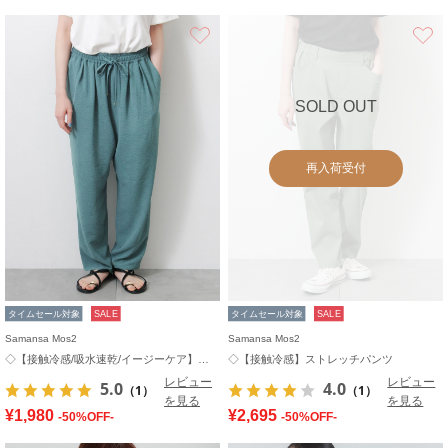
お気に入り
SOLD OUT
再入荷受付
タイムセール対象
SALE
タイムセール対象
SALE
Samansa Mos2
Samansa Mos2
◇【接触冷感/吸水速乾/イージーケア】イージーパンツ
◇【接触冷感】ストレッチパンツ
レビュー
レビュー
5.0
4.0
（1）
（1）
を見る
を見る
¥1,980
¥2,695
-50%OFF-
-50%OFF-