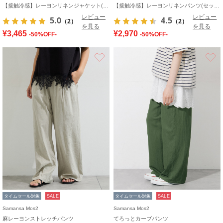
【接触冷感】レーヨンリネンジャケット(セットアップ可)
【接触冷感】レーヨンリネンパンツ(セットアップ可)
レビュー
レビュー
5.0
4.5
（2）
（2）
を見る
を見る
¥3,465
¥2,970
-50%OFF-
-50%OFF-
お気に入り
タイムセール対象
SALE
タイムセール対象
SALE
Samansa Mos2
Samansa Mos2
麻レーヨンストレッチパンツ
てろっとカーブパンツ