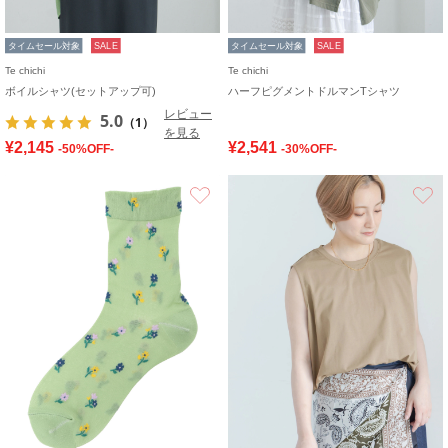
タイムセール対象
SALE
タイムセール対象
SALE
Te chichi
Te chichi
ボイルシャツ(セットアップ可)
ハーフピグメントドルマンTシャツ
レビュー
5.0
（1）
を見る
¥2,145
¥2,541
-50%OFF-
-30%OFF-
お気に入り