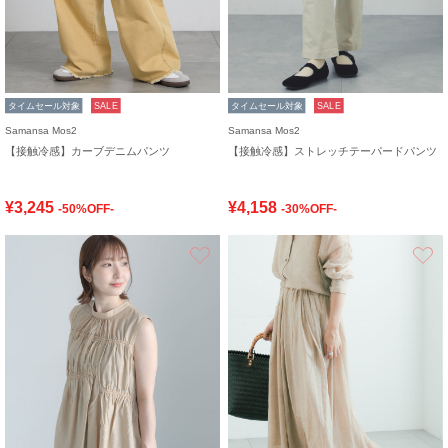
タイムセール対象
SALE
タイムセール対象
SALE
Samansa Mos2
Samansa Mos2
【接触冷感】カーブデニムパンツ
【接触冷感】ストレッチテーパードパンツ
¥3,245
¥4,158
-50%OFF-
-30%OFF-
お気に入り