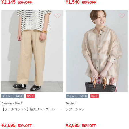
¥2,145
¥1,540
-50%OFF-
-60%OFF-
お気に入り
タイムセール対象
SALE
タイムセール対象
SALE
Samansa Mos2
Te chichi
【クールコットン】脇スリットストレートパンツ
シアーシャツ
¥2,695
¥2,695
-50%OFF-
-50%OFF-