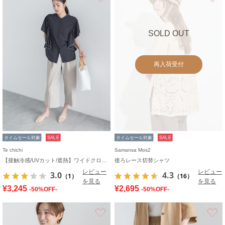
SOLD OUT
再入荷受付
タイムセール対象
SALE
タイムセール対象
SALE
Te chichi
Samansa Mos2
【接触冷感/UVカット/遮熱】ワイドクロップトパンツ
後ろレース切替シャツ
レビュー
レビュー
3.0
4.3
（1）
（16）
を見る
を見る
¥3,245
¥2,695
-50%OFF-
-50%OFF-
お気に入り