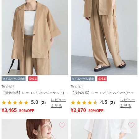
タイムセール対象
SALE
タイムセール対象
SALE
Te chichi
Te chichi
【接触冷感】レーヨンリネンジャケット(セットアップ可)
【接触冷感】レーヨンリネンパンツ(セットアップ可)
レビュー
レビュー
5.0
4.5
（2）
（2）
を見る
を見る
¥3,465
¥2,970
-50%OFF-
-50%OFF-
お気に入り