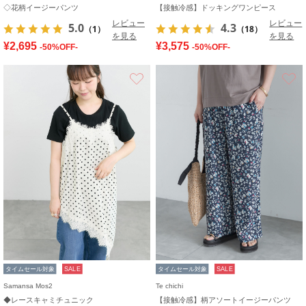
◇花柄イージーパンツ
【接触冷感】ドッキングワンピース
レビュー
レビュー
5.0
4.3
（1）
（18）
を見る
を見る
¥2,695
¥3,575
-50%OFF-
-50%OFF-
お気に入り
タイムセール対象
SALE
タイムセール対象
SALE
Samansa Mos2
Te chichi
◆レースキャミチュニック
【接触冷感】柄アソートイージーパンツ