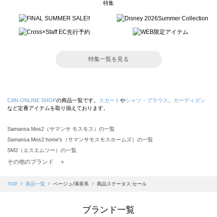
特集
特集一覧を見る
CAN ONLINE SHOP
の商品一覧です。
スカート
や
シャツ・ブラウス
、
カーディガン
など定番アイテムを取り揃えております。
Samansa Mos2（サマンサ モスモス）の一覧
Samansa Mos2 home's（サマンサモスモスホームズ）の一覧
SM2（エスエムツー）の一覧
TSUHARU by Samansa Mos2（ツハルバイサマンサモスモス）の一覧
その他のブランド ＋
sm2rhythm（サマンサモスモス リズム）の一覧
Samansa Mos2 blue（サマンサモスモス ブルー）の一覧
TOP
商品一覧
ベージュ/薄茶系
商品ステータス:セール
Samansa Mos2 Lagom（サマンサモスモス ラーゴム）の一覧
ehka sopo（エヘカソポ）の一覧
ブランド一覧
sō4ū（ソウフォーユー）の一覧