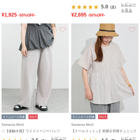
レビュー
5.0
（2）
を見る
¥1,925
¥2,695
-50%OFF-
-50%OFF-
お気に入り
タイムセール対象
SALE
タイムセール対象
SALE
Samansa Mos2
Samansa Mos2
◇【接触冷感】ワイドイージーパンツ
【クールコットン】前開き切替チュニック
レビュー
レビュー