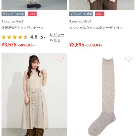
タイムセール対象
SALE
タイムセール対象
SALE
Samansa Mos2
Samansa Mos2
前後2WAYキャミワンピース
メッシュ編みメタル釦カーディガン
レビュー
4.6
（5）
を見る
¥3,575
¥2,695
-50%OFF-
-50%OFF-
お気に入り