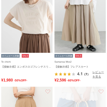
タイムセール対象
SALE
タイムセール対象
SALE
Te chichi
Samansa Mos2
【接触冷感】エンボスロゴフレンチスリーブTシャツ
【接触冷感】フレアスカート
レビュー
4.1
（7）
を見る
¥1,980
¥2,596
-50%OFF-
-60%OFF-
お気に入り