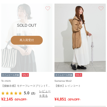
お気に入り
SOLD OUT
再入荷受付
タイムセール対象
SALE
タイムセール対象
SALE
Te chichi
Samansa Mos2
【接触冷感】モチーフレースプリントTシャツ
【撥水】レインコート
レビュー
5.0
（2）
を見る
¥2,145
¥4,851
-50%OFF-
-30%OFF-