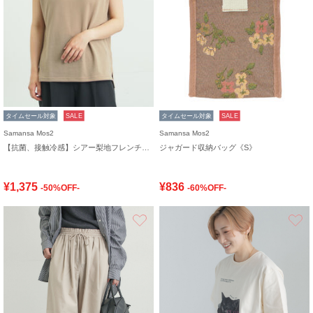
タイムセール対象
SALE
タイムセール対象
SALE
Samansa Mos2
Samansa Mos2
【抗菌、接触冷感】シアー梨地フレンチスリーブTシャツ
ジャガード収納バッグ《S》
¥1,375
¥836
-50%OFF-
-60%OFF-
お気に入り