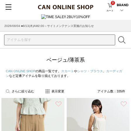
0
BRAND
カート
2026/07/29 ■【お知らせ】ヤマト運輸の配送遅延・停止について
ベージュ/薄茶系
CAN ONLINE SHOP
の商品一覧です。
スカート
や
シャツ・ブラウス
、
カーディガ
ン
など定番アイテムを取り揃えております。
さらに絞り込む
表示変更
アイテム数：
335
件
お気に入り