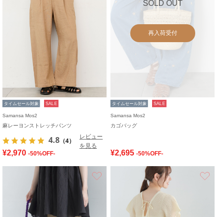
SOLD OUT
再入荷受付
タイムセール対象
SALE
タイムセール対象
SALE
Samansa Mos2
Samansa Mos2
麻レーヨンストレッチパンツ
カゴバッグ
レビュー
4.8
（4）
を見る
¥2,970
¥2,695
-50%OFF-
-50%OFF-
お気に入り