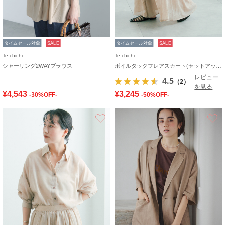
タイムセール対象
SALE
タイムセール対象
SALE
Te chichi
Te chichi
シャーリング2WAYブラウス
ボイルタックフレアスカート(セットアップ可)
レビュー
4.5
（2）
を見る
¥4,543
¥3,245
-30%OFF-
-50%OFF-
お気に入り