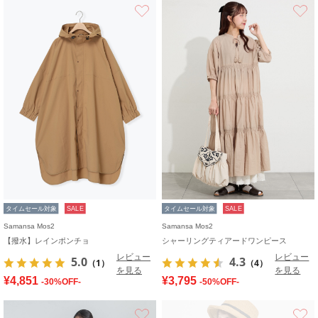
お気に入り
タイムセール対象
SALE
タイムセール対象
SALE
Samansa Mos2
Samansa Mos2
【撥水】レインポンチョ
シャーリングティアードワンピース
レビュー
レビュー
5.0
4.3
（1）
（4）
を見る
を見る
¥4,851
¥3,795
-30%OFF-
-50%OFF-
お気に入り