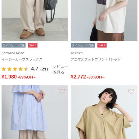
タイムセール対象
SALE
タイムセール対象
SALE
Samansa Mos2
Te chichi
イージーカーブスラックス
アニマルフォトプリントTシャツ
レビュー
4.7
（21）
を見る
¥1,980
¥2,772
-69%OFF-
-30%OFF-
お気に入り