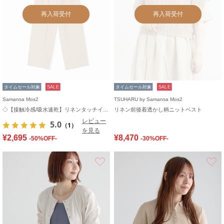
再入荷受付
再入荷受付
タイムセール対象
SALE
タイムセール対象
SALE
Samansa Mos2
TSUHARU by Samansa Mos2
◇【接触冷感/吸水速乾】リネンタッチイージーパンツ
リネン前後着透かし柄ニットベスト
レビュー
5.0
（1）
を見る
¥2,695
¥8,470
-50%OFF-
-30%OFF-
お気に入り