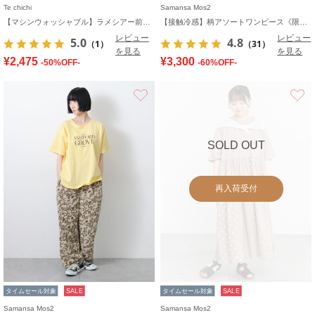
Te chichi
Samansa Mos2
【マシンウォッシャブル】ラメシアー前後2WAY5分袖カーディガン《追加生産》
【接触冷感】柄アソートワンピース《限定カラーあり》
レビュー
レビュー
5.0
4.8
（1）
（31）
を見る
を見る
¥2,475
¥3,300
-50%OFF-
-60%OFF-
お気に入り
SOLD OUT
再入荷受付
タイムセール対象
SALE
タイムセール対象
SALE
Samansa Mos2
Samansa Mos2