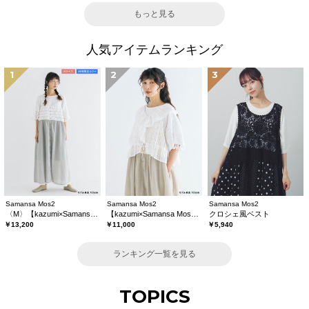
もっと見る
人気アイテムランキング
1
2
3
Samansa Mos2
Samansa Mos2
Samansa Mos2
〈M〉【kazumi×Samansa Mos2】キャミワンピース《WEB限定カラーあり》
【kazumi×Samansa Mos2】レースフリルブラウス
クロシェ風ベスト
￥13,200
￥11,000
￥5,940
ランキング一覧を見る
TOPICS