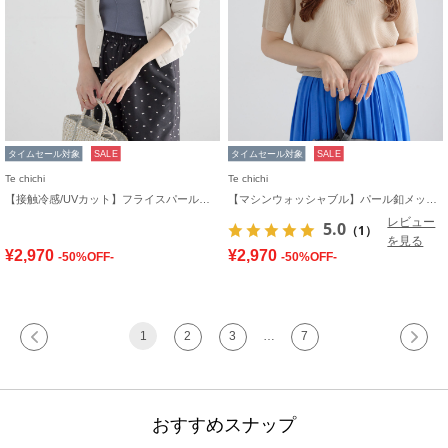
タイムセール対象
SALE
タイムセール対象
SALE
Te chichi
Te chichi
【接触冷感/UVカット】フライスパール釦クルーネックカーディガン
【マシンウォッシャブル】パール釦メッシュニットポロ
レビュー
5.0
（1）
を見る
¥2,970
¥2,970
-50%OFF-
-50%OFF-
1
2
3
…
7
おすすめスナップ