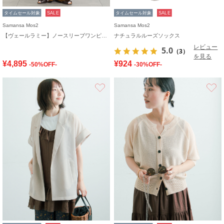
タイムセール対象
SALE
タイムセール対象
SALE
Samansa Mos2
Samansa Mos2
【ヴェールラミー】ノースリーブワンピース
ナチュラルルーズソックス
レビュー
5.0
（3）
を見る
¥4,895
¥924
-50%OFF-
-30%OFF-
お気に入り