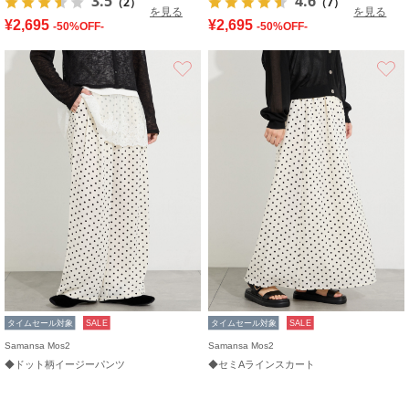
3.5
4.6
（2）
（7）
を見る
を見る
¥2,695
¥2,695
-50%OFF-
-50%OFF-
お気に入り
タイムセール対象
SALE
タイムセール対象
SALE
Samansa Mos2
Samansa Mos2
◆ドット柄イージーパンツ
◆セミAラインスカート