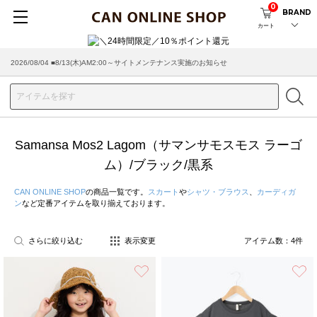
0
BRAND
カート
2026/08/04 ■8/13(木)AM2:00～サイトメンテナンス実施のお知らせ
Samansa Mos2 Lagom（サマンサモスモス ラーゴ
ム）/ブラック/黒系
CAN ONLINE SHOP
の商品一覧です。
スカート
や
シャツ・ブラウス
、
カーディガ
ン
など定番アイテムを取り揃えております。
さらに絞り込む
表示変更
アイテム数：
4
件
お気に入り