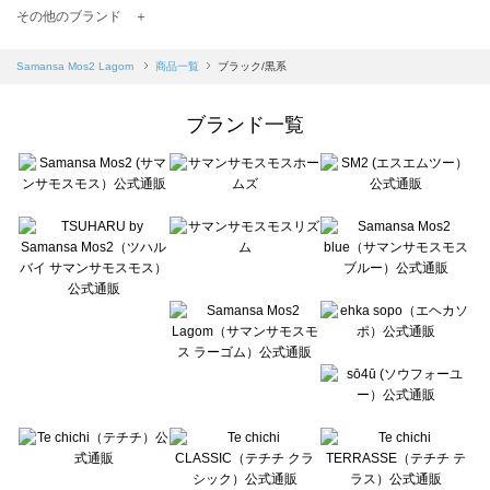
TSUHARU by Samansa Mos2（ツハルバイサマンサモスモス）の一覧
その他のブランド ＋
sm2rhythm（サマンサモスモス リズム）の一覧
Samansa Mos2 blue（サマンサモスモス ブルー）の一覧
Samansa Mos2 Lagom
商品一覧
ブラック/黒系
Samansa Mos2 Lagom（サマンサモスモス ラーゴム）の一覧
ehka sopo（エヘカソポ）の一覧
ブランド一覧
sō4ū（ソウフォーユー）の一覧
Te chichi（テチチ）の一覧
Te chichi CLASSIC（テチチ クラシック）の一覧
Te chichi TERRASSE（テチチ テラス）の一覧
Lugnoncure（ルノンキュール）の一覧
BETTY'S BLUE（べティーズブルー）の一覧
Wpc.（ワールドパーティー）の一覧