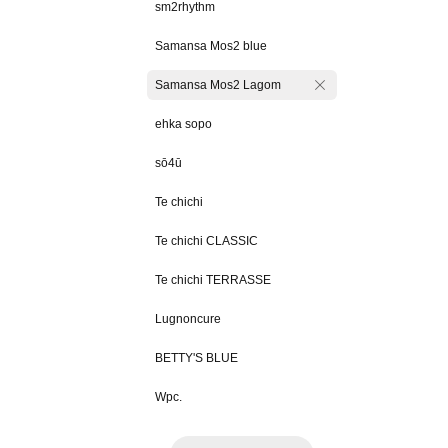
sm2rhythm
Samansa Mos2 blue
Samansa Mos2 Lagom
ehka sopo
sō4ū
Te chichi
Te chichi CLASSIC
Te chichi TERRASSE
Lugnoncure
BETTY'S BLUE
Wpc.