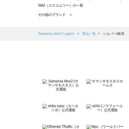
SM2（エスエムツー）の一覧
TSUHARU by Samansa Mos2（ツハルバイサマンサモ
その他のブランド ＋
sm2rhythm（サマンサモスモス リズム）の一覧
Samansa Mos2 blue（サマンサモスモス ブルー）の一覧
Samansa Mos2 Lagom（サマンサモスモス ラーゴム）の
Samansa Mos2 Lagom
商品一覧
シルバー/銀系
ehka sopo（エヘカソポ）の一覧
sō4ū（ソウフォーユー）の一覧
Te chichi（テチチ）の一覧
Te chichi CLASSIC（テチチ クラシック）の一覧
Te chichi TERRASSE（テチチ テラス）の一覧
Lugnoncure（ルノンキュール）の一覧
BETTY'S BLUE（べティーズブルー）の一覧
Wpc.（ワールドパーティー）の一覧