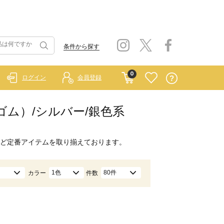
条件から探す
0
ログイン
会員登録
ラーゴム）/シルバー/銀色系
ど定番アイテムを取り揃えております。
1色
80件
カラー
件数