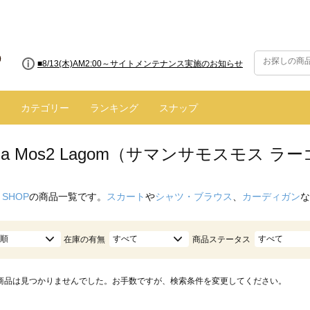
■8/13(木)AM2:00～サイトメンテナンス実施のお知らせ
カテゴリー
ランキング
スナップ
nsa Mos2 Lagom（サマンサモスモス 
 SHOP
の商品一覧です。
スカート
や
シャツ・ブラウス
、
カーディガン
な
順
すべて
すべて
在庫の有無
商品ステータス
商品は見つかりませんでした。お手数ですが、検索条件を変更してください。