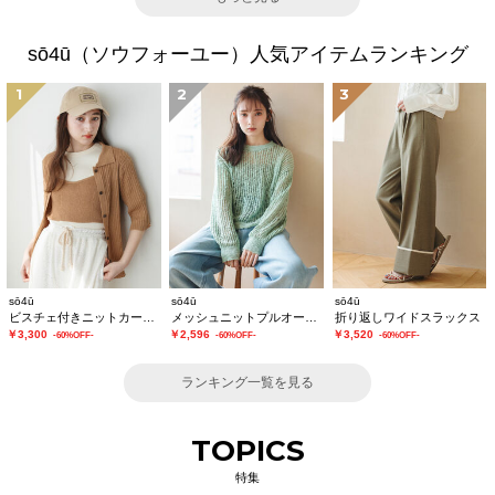
sō4ū（ソウフォーユー）人気アイテムランキング
1
2
3
sō4ū
sō4ū
sō4ū
ビスチェ付きニットカーディガン
メッシュニットプルオーバー
折り返しワイドスラックス
￥3,300
￥2,596
￥3,520
-60%OFF-
-60%OFF-
-60%OFF-
ランキング一覧を見る
TOPICS
特集