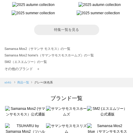
特集一覧を見る
Samansa Mos2（サマンサ モスモス）の一覧
Samansa Mos2 home's（サマンサモスモスホームズ）の一覧
SM2（エスエムツー）の一覧
TSUHARU by Samansa Mos2（ツハルバイサマンサモスモス）の一覧
その他のブランド ＋
sm2rhythm（サマンサモスモス リズム）の一覧
Samansa Mos2 blue（サマンサモスモス ブルー）の一覧
sō4ū
商品一覧
グレー/灰色系
Samansa Mos2 Lagom（サマンサモスモス ラーゴム）の一覧
ehka sopo（エヘカソポ）の一覧
ブランド一覧
sō4ū（ソウフォーユー）の一覧
Te chichi（テチチ）の一覧
Te chichi CLASSIC（テチチ クラシック）の一覧
Te chichi TERRASSE（テチチ テラス）の一覧
Lugnoncure（ルノンキュール）の一覧