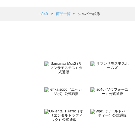
Samansa Mos2 blue（サマンサモスモス ブルー）の一覧
Samansa Mos2 Lagom（サマンサモスモス ラーゴム）の
sō4ū
商品一覧
シルバー/銀系
ehka sopo（エヘカソポ）の一覧
sō4ū（ソウフォーユー）の一覧
Te chichi（テチチ）の一覧
Te chichi CLASSIC（テチチ クラシック）の一覧
Te chichi TERRASSE（テチチ テラス）の一覧
Lugnoncure（ルノンキュール）の一覧
BETTY'S BLUE（べティーズブルー）の一覧
Wpc.（ワールドパーティー）の一覧