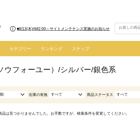
■8/13(木)AM2:00～サイトメンテナンス実施のお知らせ
■【お知らせ】ヤマト運輸の配送遅延・停止について
カテゴリー
ランキング
スナップ
（ソウフォーユー）/シルバー/銀色系
順
すべて
すべて
在庫の有無
商品ステータス
商品は見つかりませんでした。お手数ですが、検索条件を変更してください。