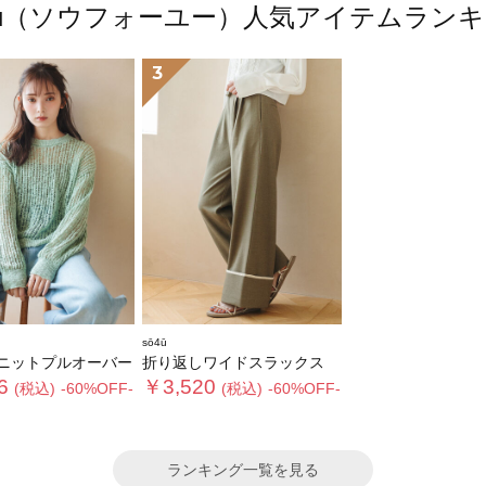
4ū（ソウフォーユー）人気アイテムラン
3
sō4ū
ニットプルオーバー
折り返しワイドスラックス
6
￥3,520
(税込)
-60%OFF-
(税込)
-60%OFF-
ランキング一覧を見る