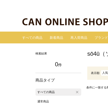
すべての商品
新着商品
再入荷商品
ブランド
sō4ū
検索結果
0
件
人気
表示順
商品タイプ
条件に一致する
すべての商品
通常商品