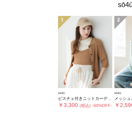
sō
1
2
sō4ū
sō4ū
ビスチェ付きニットカーディガン
メッシュ
￥3,300
￥2,59
(税込)
-60%OFF-