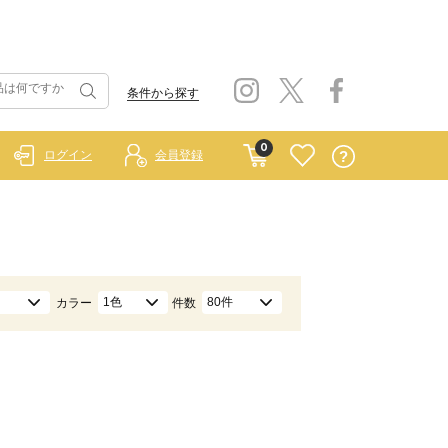
条件から探す
0
ログイン
会員登録
1色
80件
カラー
件数