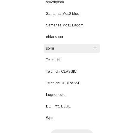
sm2rhythm
Samansa Mos2 blue
Samansa Mos2 Lagom
ehka sopo
sō4ū
Te chichi
Te chichi CLASSIC
Te chichi TERRASSE
Lugnoncure
BETTY'S BLUE
Wpc.