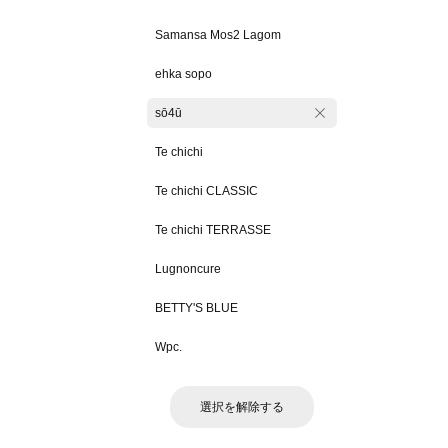
Samansa Mos2 Lagom
ehka sopo
sō4ū
Te chichi
Te chichi CLASSIC
Te chichi TERRASSE
Lugnoncure
BETTY'S BLUE
Wpc.
選択を解除する