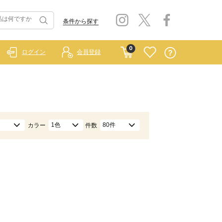
条件から探す
0
ログイン
会員登録
1色
80件
カラー
件数