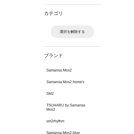
カテゴリ
選択を解除する
ブランド
Samansa Mos2
Samansa Mos2 home's
SM2
TSUHARU by Samansa
Mos2
sm2rhythm
Samansa Mos2 blue