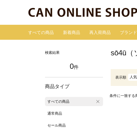
すべての商品
新着商品
再入荷商品
ブランド
sō4ū
検索結果
0
件
人気
表示順
商品タイプ
条件に一致する
すべての商品
通常商品
セール商品