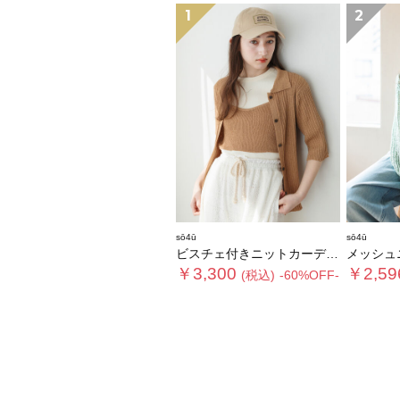
1
2
sō4ū
sō4ū
ビスチェ付きニットカーディガン
メッシュ
￥3,300
￥2,59
(税込)
-60%OFF-