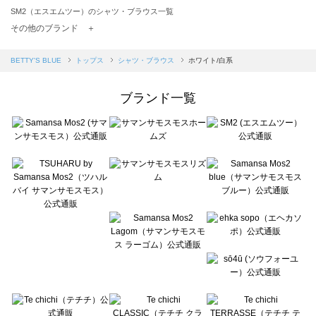
SM2（エスエムツー）のシャツ・ブラウス一覧
TSUHARU by Samansa Mos2（ツハルバイサマンサモスモス）のシャツ・ブラウス一覧
その他のブランド ＋
sm2rhythm（サマンサモスモス リズム）のシャツ・ブラウス一覧
Samansa Mos2 blue（サマンサモスモス ブルー）のシャツ・ブラウス一覧
BETTY'S BLUE
トップス
シャツ・ブラウス
ホワイト/白系
Samansa Mos2 Lagom（サマンサモスモス ラーゴム）のシャツ・ブラウス一覧
ehka sopo（エヘカソポ）のシャツ・ブラウス一覧
ブランド一覧
sō4ū（ソウフォーユー）のシャツ・ブラウス一覧
Te chichi（テチチ）のシャツ・ブラウス一覧
Te chichi CLASSIC（テチチ クラシック）のシャツ・ブラウス一覧
Te chichi TERRASSE（テチチ テラス）のシャツ・ブラウス一覧
Lugnoncure（ルノンキュール）のシャツ・ブラウス一覧
BETTY'S BLUE（べティーズブルー）のシャツ・ブラウス一覧
Wpc.（ワールドパーティー）のシャツ・ブラウス一覧