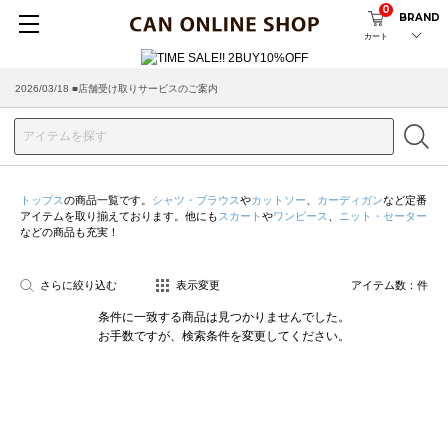
0
BRAND
カート
2026/03/18 ■店舗受け取りサービスのご案内
トップス
の商品一覧です。
シャツ・ブラウス
や
カットソー
、
カーディガン
など定番
アイテムを取り揃えております。他にも
スカート
や
ワンピース
、
ニット・セーター
などの商品も充実！
さらに絞り込む
表示変更
アイテム数：
件
条件に一致する商品は見つかりませんでした。
お手数ですが、検索条件を変更してください。