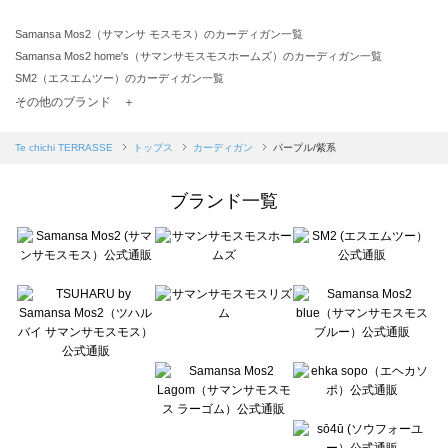
Samansa Mos2（サマンサ モスモス）のカーディガン一覧
Samansa Mos2 home's（サマンサモスモスホームズ）のカーディガン一覧
SM2（エスエムツー）のカーディガン一覧
TSUHARU by Samansa Mos2（ツハルバイサマンサモスモス）のカーディガン一覧
その他のブランド ＋
sm2rhythm（サマンサモスモス リズム）のカーディガン一覧
Samansa Mos2 blue（サマンサモスモス ブルー）のカーディガン一覧
Te chichi TERRASSE
トップス
カーディガン
パープル/紫系
Samansa Mos2 Lagom（サマンサモスモス ラーゴム）のカーディガン一覧
ehka sopo（エヘカソポ）のカーディガン一覧
ブランド一覧
sō4ū（ソウフォーユー）のカーディガン一覧
Te chichi（テチチ）のカーディガン一覧
Te chichi CLASSIC（テチチ クラシック）のカーディガン一覧
Te chichi TERRASSE（テチチ テラス）のカーディガン一覧
Lugnoncure（ルノンキュール）のカーディガン一覧
BETTY'S BLUE（べティーズブルー）のカーディガン一覧
Wpc.（ワールドパーティー）のカーディガン一覧