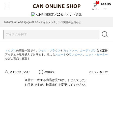
0
BRAND
カート
2026/08/04 ■8/13(木)AM2:00～サイトメンテナンス実施のお知らせ
2026/03/18 ■店舗受け取りサービスのご案内
トップス
の商品一覧です。
シャツ・ブラウス
や
カットソー
、
カーディガン
など定番
アイテムを取り揃えております。他にも
スカート
や
ワンピース
、
ニット・セーター
などの商品も充実！
さらに絞り込む
表示変更
アイテム数：
件
条件に一致する商品は見つかりませんでした。
お手数ですが、検索条件を変更してください。