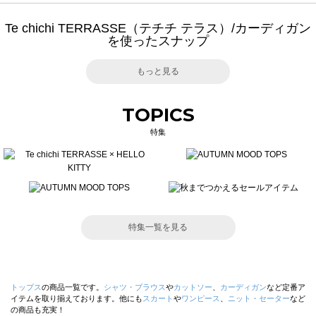
Te chichi TERRASSE（テチチ テラス）/カーディガン
を使ったスナップ
もっと見る
TOPICS
特集
特集一覧を見る
トップス
の商品一覧です。
シャツ・ブラウス
や
カットソー
、
カーディガン
など定番ア
イテムを取り揃えております。他にも
スカート
や
ワンピース
、
ニット・セーター
など
の商品も充実！