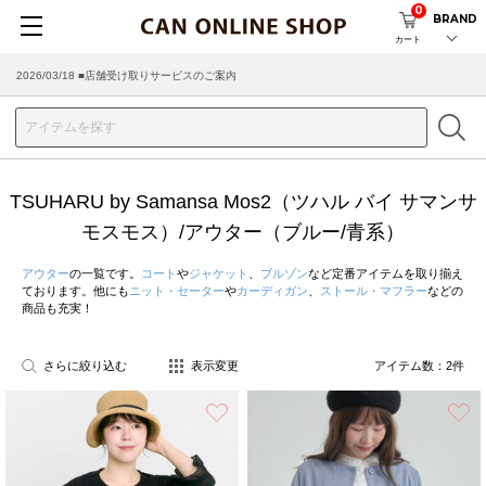
0
BRAND
カート
2026/03/18 ■店舗受け取りサービスのご案内
TSUHARU by Samansa Mos2（ツハル バイ サマンサ
モスモス）/アウター（ブルー/青系）
アウター
の一覧です。
コート
や
ジャケット
、
ブルゾン
など定番アイテムを取り揃え
ております。他にも
ニット・セーター
や
カーディガン
、
ストール・マフラー
などの
商品も充実！
さらに絞り込む
表示変更
アイテム数：
2
件
お気に入り