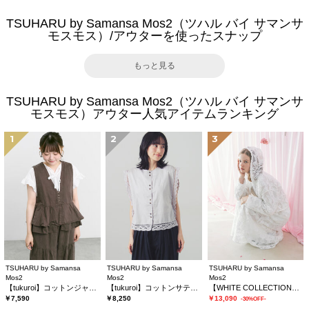
TSUHARU by Samansa Mos2（ツハル バイ サマンサ
モスモス）/アウターを使ったスナップ
もっと見る
TSUHARU by Samansa Mos2（ツハル バイ サマンサ
モスモス）アウター人気アイテムランキング
1
2
3
TSUHARU by Samansa
TSUHARU by Samansa
TSUHARU by Samansa
Mos2
Mos2
Mos2
【tukuroi】コットンジャカード製品染めベスト《WEB限定》
【tukuroi】コットンサテンバテンレースベスト
【WHITE COLLECTION】オーバーレースフード付きボレロ
￥7,590
￥8,250
￥13,090
-30%OFF-