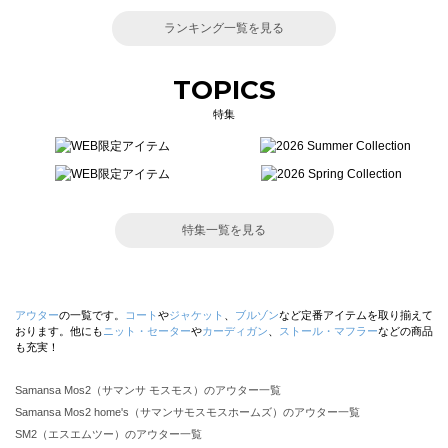
ランキング一覧を見る
TOPICS
特集
特集一覧を見る
アウター
の一覧です。
コート
や
ジャケット
、
ブルゾン
など定番アイテムを取り揃えて
おります。他にも
ニット・セーター
や
カーディガン
、
ストール・マフラー
などの商品
も充実！
Samansa Mos2（サマンサ モスモス）のアウター一覧
Samansa Mos2 home's（サマンサモスモスホームズ）のアウター一覧
SM2（エスエムツー）のアウター一覧