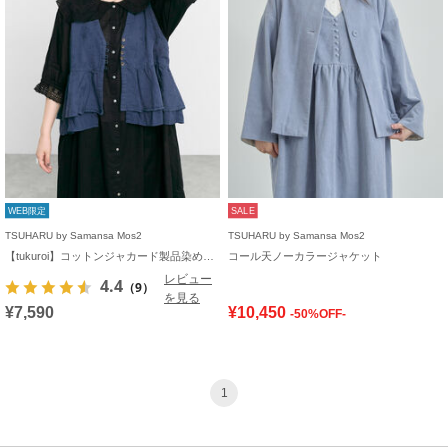
WEB限定
SALE
TSUHARU by Samansa Mos2
TSUHARU by Samansa Mos2
【tukuroi】コットンジャカード製品染めベスト《WEB限定》
コール天ノーカラージャケット
レビュー
4.4
（9）
を見る
¥7,590
¥10,450
-50%OFF-
1