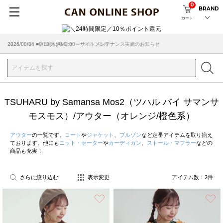
0
BRAND
カート
2026/08/04 ■8/13(木)AM2:00～サイトメンテナンス実施のお知らせ
2026/03/18 ■店舗受け取りサービスのご案内
TSUHARU by Samansa Mos2（ツハル バイ サマンサ
モスモス）/アウター（オレンジ/橙色系）
アウター
の一覧です。
コート
や
ジャケット
、
ブルゾン
など定番アイテムを取り揃え
ております。他にも
ニット・セーター
や
カーディガン
、
ストール・マフラー
などの
商品も充実！
さらに絞り込む
表示変更
アイテム数：
2
件
お気に入り