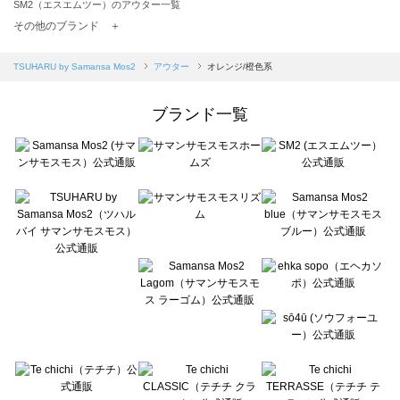
SM2（エスエムツー）のアウター一覧
TSUHARU by Samansa Mos2（ツハルバイサマンサモスモス）のアウター一覧
その他のブランド ＋
sm2rhythm（サマンサモスモス リズム）のアウター一覧
Samansa Mos2 blue（サマンサモスモス ブルー）のアウター一覧
TSUHARU by Samansa Mos2
アウター
オレンジ/橙色系
Samansa Mos2 Lagom（サマンサモスモス ラーゴム）のアウター一覧
ehka sopo（エヘカソポ）のアウター一覧
ブランド一覧
sō4ū（ソウフォーユー）のアウター一覧
Te chichi（テチチ）のアウター一覧
Te chichi CLASSIC（テチチ クラシック）のアウター一覧
Te chichi TERRASSE（テチチ テラス）のアウター一覧
Lugnoncure（ルノンキュール）のアウター一覧
BETTY'S BLUE（べティーズブルー）のアウター一覧
Wpc.（ワールドパーティー）のアウター一覧