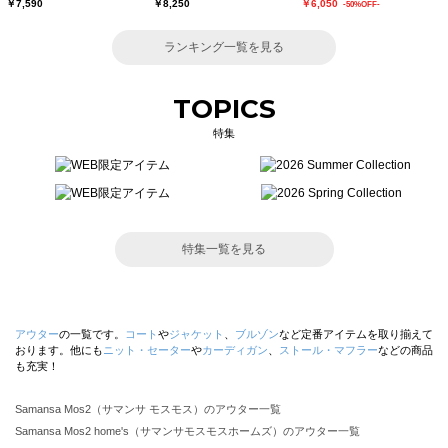
￥7,590
￥8,250
￥6,050
-50%OFF-
ランキング一覧を見る
TOPICS
特集
特集一覧を見る
アウター
の一覧です。
コート
や
ジャケット
、
ブルゾン
など定番アイテムを取り揃えて
おります。他にも
ニット・セーター
や
カーディガン
、
ストール・マフラー
などの商品
も充実！
Samansa Mos2（サマンサ モスモス）のアウター一覧
Samansa Mos2 home's（サマンサモスモスホームズ）のアウター一覧