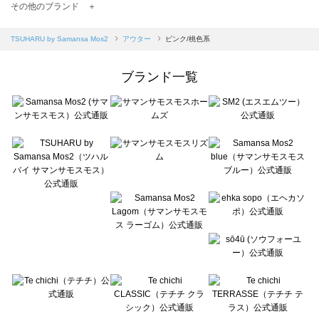
TSUHARU by Samansa Mos2（ツハルバイサマンサモスモス）のアウター一覧
その他のブランド ＋
sm2rhythm（サマンサモスモス リズム）のアウター一覧
Samansa Mos2 blue（サマンサモスモス ブルー）のアウター一覧
TSUHARU by Samansa Mos2
アウター
ピンク/桃色系
Samansa Mos2 Lagom（サマンサモスモス ラーゴム）のアウター一覧
ehka sopo（エヘカソポ）のアウター一覧
ブランド一覧
sō4ū（ソウフォーユー）のアウター一覧
Te chichi（テチチ）のアウター一覧
Te chichi CLASSIC（テチチ クラシック）のアウター一覧
Te chichi TERRASSE（テチチ テラス）のアウター一覧
Lugnoncure（ルノンキュール）のアウター一覧
BETTY'S BLUE（べティーズブルー）のアウター一覧
Wpc.（ワールドパーティー）のアウター一覧