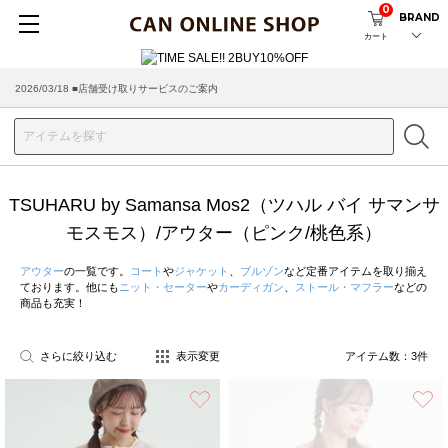
0
BRAND
カート
2026/08/04 ■8/13(木)AM2:00～サイトメンテナンス実施のお知らせ
2026/03/18 ■店舗受け取りサービスのご案内
TSUHARU by Samansa Mos2（ツハル バイ サマンサ
モスモス）/アウター（ピンク/桃色系）
アウター
の一覧です。
コート
や
ジャケット
、
ブルゾン
など定番アイテムを取り揃え
ております。他にも
ニット・セーター
や
カーディガン
、
ストール・マフラー
などの
商品も充実！
さらに絞り込む
表示変更
アイテム数：
3
件
お気に入り