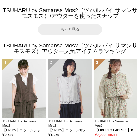
TSUHARU by Samansa Mos2（ツハル バイ サマンサ
モスモス）/アウターを使ったスナップ
もっと見る
TSUHARU by Samansa Mos2（ツハル バイ サマンサ
モスモス）アウター人気アイテムランキング
1
2
3
TSUHARU by Samansa
TSUHARU by Samansa
TSUHARU by Samansa
Mos2
Mos2
Mos2
【tukuroi】コットンジャカード製品染めベスト《WEB限定》
【tukuroi】コットンサテンバテンレースベスト
【LIBERTY FABRICS】BEATRICE柄キルトベスト
￥7,590
￥8,250
￥7,700
-50%OFF-