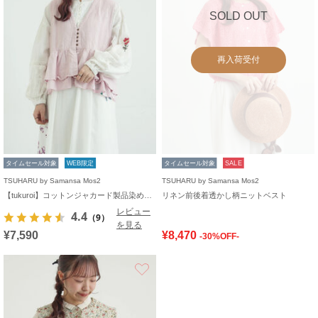
SOLD OUT
再入荷受付
タイムセール対象
WEB限定
タイムセール対象
SALE
TSUHARU by Samansa Mos2
TSUHARU by Samansa Mos2
【tukuroi】コットンジャカード製品染めベスト《WEB限定》
リネン前後着透かし柄ニットベスト
レビュー
4.4
（9）
を見る
¥7,590
¥8,470
-30%OFF-
お気に入り