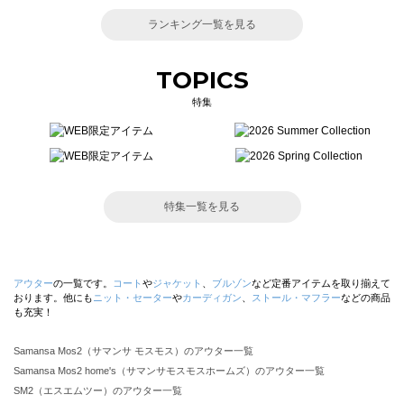
ランキング一覧を見る
TOPICS
特集
特集一覧を見る
アウター
の一覧です。
コート
や
ジャケット
、
ブルゾン
など定番アイテムを取り揃えて
おります。他にも
ニット・セーター
や
カーディガン
、
ストール・マフラー
などの商品
も充実！
Samansa Mos2（サマンサ モスモス）のアウター一覧
Samansa Mos2 home's（サマンサモスモスホームズ）のアウター一覧
SM2（エスエムツー）のアウター一覧