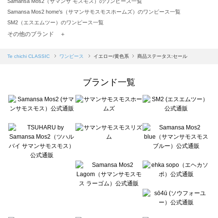
Samansa Mos2（サマンサ モスモス）のワンピース一覧
Samansa Mos2 home's（サマンサモスモスホームズ）のワンピース一覧
SM2（エスエムツー）のワンピース一覧
TSUHARU by Samansa Mos2（ツハルバイサマンサモスモス）のワンピース一覧
その他のブランド ＋
sm2rhythm（サマンサモスモス リズム）のワンピース一覧
Samansa Mos2 blue（サマンサモスモス ブルー）のワンピース一覧
Te chichi CLASSIC
ワンピース
イエロー/黄色系
商品ステータス:セール
Samansa Mos2 Lagom（サマンサモスモス ラーゴム）のワンピース一覧
ehka sopo（エヘカソポ）のワンピース一覧
ブランド一覧
sō4ū（ソウフォーユー）のワンピース一覧
Te chichi（テチチ）のワンピース一覧
Te chichi CLASSIC（テチチ クラシック）のワンピース一覧
Te chichi TERRASSE（テチチ テラス）のワンピース一覧
Lugnoncure（ルノンキュール）のワンピース一覧
BETTY'S BLUE（べティーズブルー）のワンピース一覧
Wpc.（ワールドパーティー）のワンピース一覧