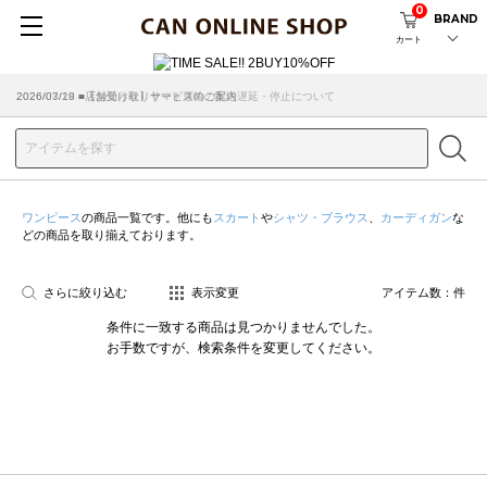
0
BRAND
カート
2026/07/29 ■【お知らせ】ヤマト運輸の配送遅延・停止について
2026/03/18 ■店舗受け取りサービスのご案内
ワンピース
の商品一覧です。他にも
スカート
や
シャツ・ブラウス
、
カーディガン
な
どの商品を取り揃えております。
さらに絞り込む
表示変更
アイテム数：
件
条件に一致する商品は見つかりませんでした。
お手数ですが、検索条件を変更してください。