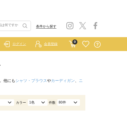
条件から探す
0
ログイン
会員登録
ス
。他にも
シャツ・ブラウス
や
カーディガン
、
ニ
1色
80件
カラー
件数