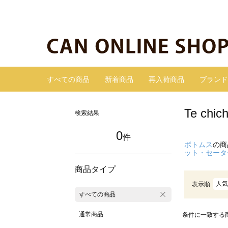
すべての商品
新着商品
再入荷商品
ブランド
Te ch
検索結果
0
件
ボトムス
の商
ット・セータ
商品タイプ
人気
表示順
すべての商品
通常商品
条件に一致する