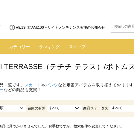
■8/13(木)AM2:00～サイトメンテナンス実施のお知らせ
カテゴリー
ランキング
スナップ
ichi TERRASSE（テチチ テラス）/ボトム
品一覧です。
スカート
や
パンツ
など定番アイテムを取り揃えております
ー
などの商品も充実！
順
すべて
すべて
在庫の有無
商品ステータス
商品は見つかりませんでした。お手数ですが、検索条件を変更してください。