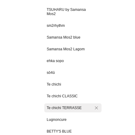
TSUHARU by Samansa
Mos2
sm2rhythm
Samansa Mos2 blue
Samansa Mos2 Lagom
ehka sopo
sō4ū
Te chichi
Te chichi CLASSIC
Te chichi TERRASSE
Lugnoncure
BETTY'S BLUE