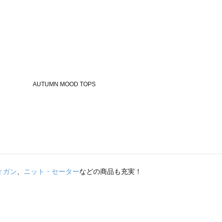
ィガン
、
ニット・セーター
などの商品も充実！