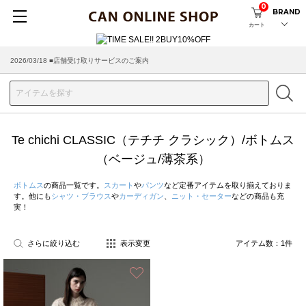
0
BRAND
カート
2026/03/18 ■店舗受け取りサービスのご案内
Te chichi CLASSIC（テチチ クラシック）/ボトムス
（ベージュ/薄茶系）
ボトムス
の商品一覧です。
スカート
や
パンツ
など定番アイテムを取り揃えておりま
す。他にも
シャツ・ブラウス
や
カーディガン
、
ニット・セーター
などの商品も充
実！
さらに絞り込む
表示変更
アイテム数：
1
件
お気に入り