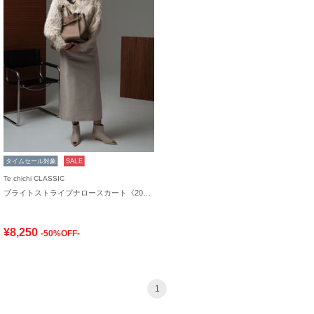
タイムセール対象
SALE
Te chichi CLASSIC
ブライトストライプナロースカート《2025winter catalog item》
¥8,250
-50%OFF-
1