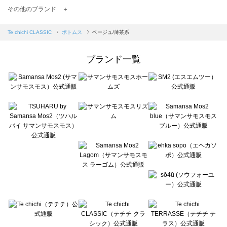
TSUHARU by Samansa Mos2（ツハルバイサマンサモスモス）のボトムス一覧
その他のブランド ＋
sm2rhythm（サマンサモスモス リズム）のボトムス一覧
Samansa Mos2 blue（サマンサモスモス ブルー）のボトムス一覧
Te chichi CLASSIC
ボトムス
ベージュ/薄茶系
Samansa Mos2 Lagom（サマンサモスモス ラーゴム）のボトムス一覧
ehka sopo（エヘカソポ）のボトムス一覧
ブランド一覧
sō4ū（ソウフォーユー）のボトムス一覧
Te chichi（テチチ）のボトムス一覧
Te chichi CLASSIC（テチチ クラシック）のボトムス一覧
Te chichi TERRASSE（テチチ テラス）のボトムス一覧
Lugnoncure（ルノンキュール）のボトムス一覧
BETTY'S BLUE（べティーズブルー）のボトムス一覧
Wpc.（ワールドパーティー）のボトムス一覧