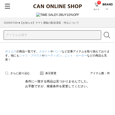
0
BRAND
カート
2026/07/29 ■【お知らせ】ヤマト運輸の配送遅延・停止について
ボトムス
の商品一覧です。
スカート
や
パンツ
など定番アイテムを取り揃えておりま
す。他にも
シャツ・ブラウス
や
カーディガン
、
ニット・セーター
などの商品も充
実！
さらに絞り込む
表示変更
アイテム数：
件
条件に一致する商品は見つかりませんでした。
お手数ですが、検索条件を変更してください。