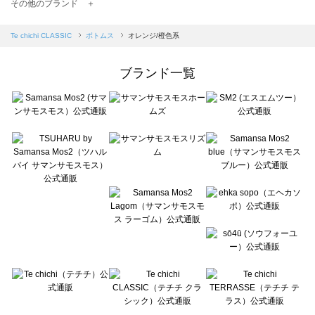
TSUHARU by Samansa Mos2（ツハルバイサマンサモスモス）のボトムス一覧
その他のブランド ＋
sm2rhythm（サマンサモスモス リズム）のボトムス一覧
Samansa Mos2 blue（サマンサモスモス ブルー）のボトムス一覧
Te chichi CLASSIC
ボトムス
オレンジ/橙色系
Samansa Mos2 Lagom（サマンサモスモス ラーゴム）のボトムス一覧
ehka sopo（エヘカソポ）のボトムス一覧
ブランド一覧
sō4ū（ソウフォーユー）のボトムス一覧
Te chichi（テチチ）のボトムス一覧
Te chichi CLASSIC（テチチ クラシック）のボトムス一覧
Te chichi TERRASSE（テチチ テラス）のボトムス一覧
Lugnoncure（ルノンキュール）のボトムス一覧
BETTY'S BLUE（べティーズブルー）のボトムス一覧
Wpc.（ワールドパーティー）のボトムス一覧