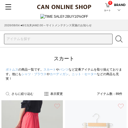
0
BRAND
カート
2026/08/04 ■8/13(木)AM2:00～サイトメンテナンス実施のお知らせ
2026/07/29 ■【お知らせ】ヤマト運輸の配送遅延・停止について
スカート
ボトムス
の商品一覧です。
スカート
や
パンツ
など定番アイテムを取り揃えておりま
す。他にも
シャツ・ブラウス
や
カーディガン
、
ニット・セーター
などの商品も充
実！
さらに絞り込む
表示変更
アイテム数：
89
件
お気に入り