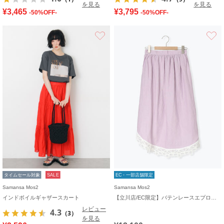
を見る
を見る
¥3,465
¥3,795
-50%OFF-
-50%OFF-
お気に入り
タイムセール対象
SALE
EC・一部店舗限定
Samansa Mos2
Samansa Mos2
インドボイルギャザースカート
【立川店/EC限定】バテンレースエプロンスカート
レビュー
4.3
（3）
を見る