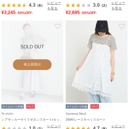
レビュー
レビュー
4.3
3.0
（6）
（2）
を見る
を見る
¥3,245
¥2,695
-50%OFF-
-50%OFF-
お気に入り
SOLD OUT
再入荷受付
タイムセール対象
SALE
タイムセール対象
SALE
Te chichi
Samansa Mos2
シアサッカーサイドボタンスカート(セットアップ可)
2WAYレースキャミスカート
レビュー
レビュー
1.0
4.7
（1）
（9）