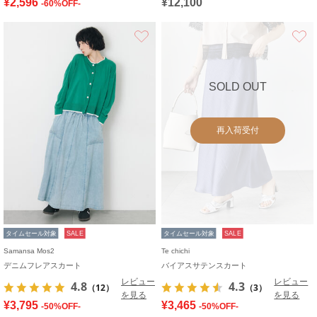
¥2,596
¥12,100
-60%OFF-
お気に入り
SOLD OUT
再入荷受付
タイムセール対象
SALE
タイムセール対象
SALE
Samansa Mos2
Te chichi
デニムフレアスカート
バイアスサテンスカート
レビュー
レビュー
4.8
4.3
（12）
（3）
を見る
を見る
¥3,795
¥3,465
-50%OFF-
-50%OFF-