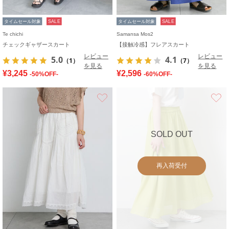
タイムセール対象
SALE
タイムセール対象
SALE
Te chichi
Samansa Mos2
チェックギャザースカート
【接触冷感】フレアスカート
レビュー
レビュー
5.0
4.1
（1）
（7）
を見る
を見る
¥3,245
¥2,596
-50%OFF-
-60%OFF-
お気に入り
SOLD OUT
再入荷受付