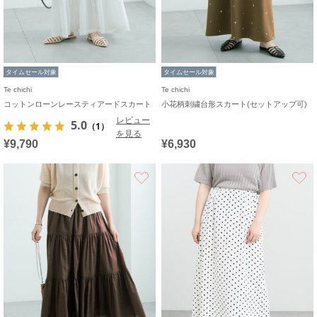
タイムセール対象
タイムセール対象
Te chichi
Te chichi
コットンローンレースティアードスカート
小花柄刺繍台形スカート(セットアップ可)
レビュー
5.0
（1）
を見る
¥9,790
¥6,930
お気に入り