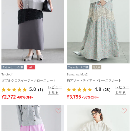
タイムセール対象
SALE
タイムセール対象
再入荷
Te chichi
Samansa Mos2
ダブルクロスイージーナロースカート
柄アソートティアードレーススカート
レビュー
レビュー
5.0
4.8
（1）
（28）
を見る
を見る
¥2,772
¥3,795
-60%OFF-
-50%OFF-
お気に入り