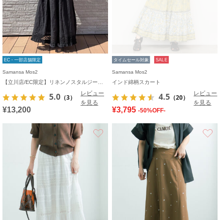
EC・一部店舗限定
タイムセール対象
SALE
Samansa Mos2
Samansa Mos2
【立川店/EC限定】リネンノスタルジータックフリルスカート
インド綿柄スカート
レビュー
レビュー
5.0
4.5
（3）
（20）
を見る
を見る
¥13,200
¥3,795
-50%OFF-
お気に入り