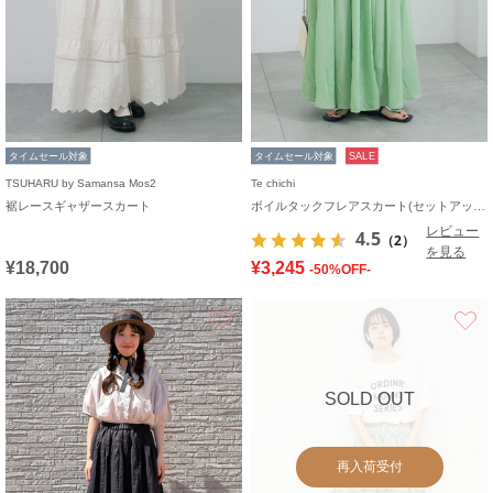
タイムセール対象
タイムセール対象
SALE
TSUHARU by Samansa Mos2
Te chichi
裾レースギャザースカート
ボイルタックフレアスカート(セットアップ可)
レビュー
4.5
（2）
を見る
¥18,700
¥3,245
-50%OFF-
お気に入り
SOLD OUT
再入荷受付