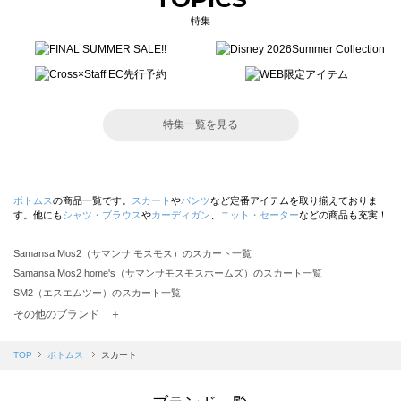
特集
特集一覧を見る
ボトムス
の商品一覧です。
スカート
や
パンツ
など定番アイテムを取り揃えておりま
す。他にも
シャツ・ブラウス
や
カーディガン
、
ニット・セーター
などの商品も充実！
Samansa Mos2（サマンサ モスモス）のスカート一覧
Samansa Mos2 home's（サマンサモスモスホームズ）のスカート一覧
SM2（エスエムツー）のスカート一覧
TSUHARU by Samansa Mos2（ツハルバイサマンサモスモス）のスカート一覧
その他のブランド ＋
sm2rhythm（サマンサモスモス リズム）のスカート一覧
Samansa Mos2 blue（サマンサモスモス ブルー）のスカート一覧
TOP
ボトムス
スカート
Samansa Mos2 Lagom（サマンサモスモス ラーゴム）のスカート一覧
ehka sopo（エヘカソポ）のスカート一覧