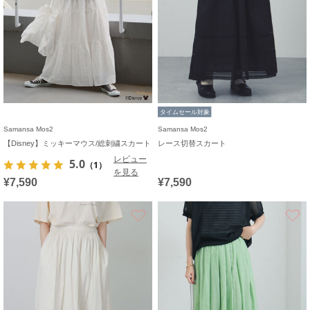
タイムセール対象
Samansa Mos2
Samansa Mos2
【Disney】ミッキーマウス/総刺繍スカート
レース切替スカート
レビュー
5.0
（1）
を見る
¥7,590
¥7,590
お気に入り