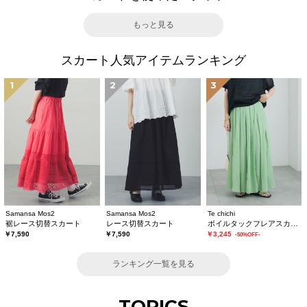
もっと見る
スカート人気アイテムランキング
1
2
3
Samansa Mos2
Samansa Mos2
Te chichi
裾レース切替スカート
レース切替スカート
ボイルタックフレアスカート(セットアップ可)
￥7,590
￥7,590
￥3,245
-50%OFF-
ランキング一覧を見る
TOPICS