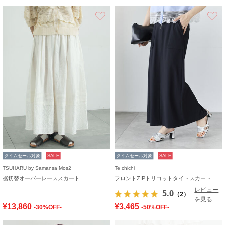
お気に入り
タイムセール対象
SALE
タイムセール対象
SALE
TSUHARU by Samansa Mos2
Te chichi
裾切替オーバーレーススカート
フロントZIPトリコットタイトスカート
レビュー
5.0
（2）
を見る
¥13,860
¥3,465
-30%OFF-
-50%OFF-