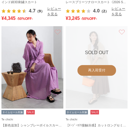
インド綿3D刺繍スカート
レースプリーツナロースカート《2026 SUMMER LOOK item》
レビュー
レビュー
4.7
4.0
（9）
（2）
を見る
を見る
¥4,345
¥3,245
-50%OFF-
-50%OFF-
お気に入り
SOLD OUT
再入荷受付
タイムセール対象
SALE
タイムセール対象
SALE
Te chichi
Te chichi
【新色追加】シャンブレーボイルスカート(セットアップ可)《2026 SUMMER LOOK item》
【ｲｰｼﾞｰｹｱ/接触冷感】カットロングセミフレアスカート