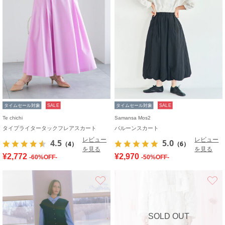
タイムセール対象
SALE
タイムセール対象
SALE
Te chichi
Samansa Mos2
タイプライタータックフレアスカート
バルーンスカート
レビュー
レビュー
4.5
5.0
（4）
（6）
を見る
を見る
¥2,772
¥2,970
-60%OFF-
-50%OFF-
お気に入り
SOLD OUT