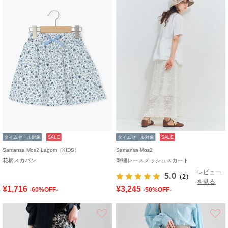
タイムセール対象
SALE
タイムセール対象
SALE
Samansa Mos2 Lagom（KIDS）
Samansa Mos2
花柄スカパン
刺繍レースメッシュスカート
レビュー
5.0
（2）
を見る
¥1,716
¥3,245
-60%OFF-
-50%OFF-
お気に入り