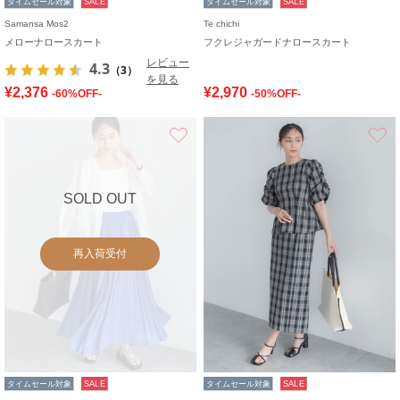
タイムセール対象
SALE
タイムセール対象
SALE
Samansa Mos2
Te chichi
メローナロースカート
フクレジャガードナロースカート
レビュー
4.3
（3）
を見る
¥2,376
¥2,970
-60%OFF-
-50%OFF-
お気に入り
SOLD OUT
再入荷受付
タイムセール対象
SALE
タイムセール対象
SALE