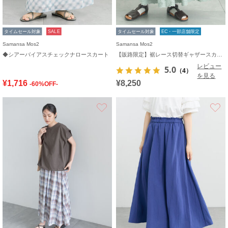
タイムセール対象
SALE
タイムセール対象
EC・一部店舗限定
Samansa Mos2
Samansa Mos2
◆シアーバイアスチェックナロースカート
【販路限定】裾レース切替ギャザースカート
レビュー
5.0
（4）
を見る
¥1,716
¥8,250
-60%OFF-
お気に入り