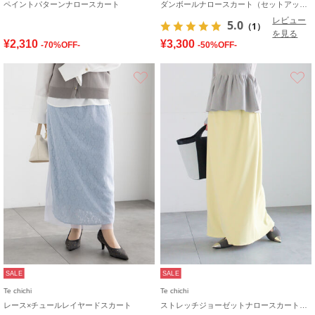
ペイントパターンナロースカート
ダンボールナロースカート（セットアップ可）
レビュー
5.0
（1）
を見る
¥2,310
¥3,300
-70%OFF-
-50%OFF-
お気に入り
SALE
SALE
Te chichi
Te chichi
レース×チュールレイヤードスカート
ストレッチジョーゼットナロースカート《2026 spring catalog item》