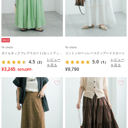
SALE
Te chichi
Te chichi
ボイルタックフレアスカート(セットアップ可)
コットンローンレースティアードスカート
レビュー
レビュー
4.5
5.0
（2）
（1）
を見る
を見る
¥3,245
¥9,790
-50%OFF-
お気に入り