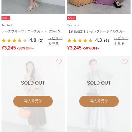
SALE
SALE
Te chichi
Te chichi
レースプリーツナロースカート《2026 SUMMER LOOK item》
【新色追加】シャンブレーボイルスカート(セットアップ可)《2026 SUMMER LOOK item》
レビュー
レビュー
4.0
4.3
（2）
（6）
を見る
を見る
¥3,245
¥3,245
-50%OFF-
-50%OFF-
お気に入り
SOLD OUT
SOLD OUT
再入荷受付
再入荷受付