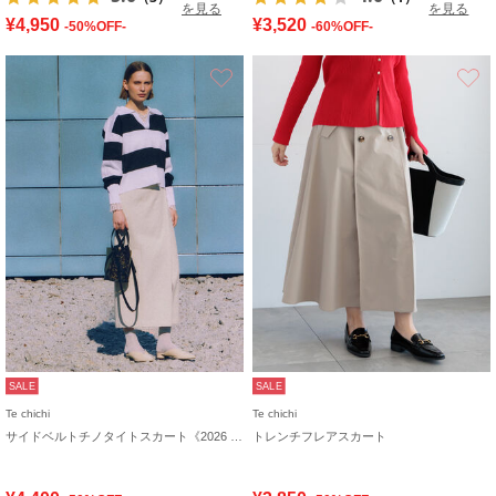
を見る
を見る
¥4,950
¥3,520
-50%OFF-
-60%OFF-
お気に入り
SALE
SALE
Te chichi
Te chichi
サイドベルトチノタイトスカート《2026 spring catalog item》
トレンチフレアスカート