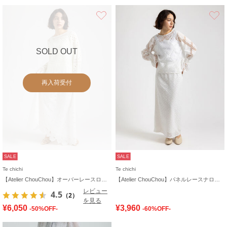
お気に入り
SOLD OUT
再入荷受付
SALE
SALE
Te chichi
Te chichi
【Atelier ChouChou】オーバーレースロングフレアスカート
【Atelier ChouChou】パネルレースナロースカート(セットアップ可)
レビュー
4.5
（2）
を見る
¥6,050
¥3,960
-50%OFF-
-60%OFF-
お気に入り