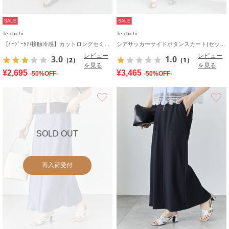
SALE
SALE
Te chichi
Te chichi
【ｲｰｼﾞｰｹｱ/接触冷感】カットロングセミフレアスカート
シアサッカーサイドボタンスカート(セットアップ可)
レビュー
レビュー
3.0
1.0
（2）
（1）
を見る
を見る
¥2,695
¥3,465
-50%OFF-
-50%OFF-
お気に入り
SOLD OUT
再入荷受付