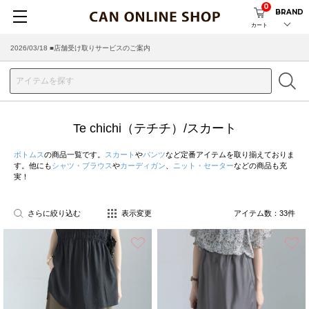
0
BRAND
カート
2026/08/04 ■8/13(木)AM2:00～サイトメンテナンス実施のお知らせ
2026/03/18 ■店舗受け取りサービスのご案内
Te chichi（テチチ）/スカート
ボトムス
の商品一覧です。
スカート
や
パンツ
など定番アイテムを取り揃えておりま
す。他にも
シャツ・ブラウス
や
カーディガン
、
ニット・セーター
などの商品も充
実！
さらに絞り込む
表示変更
アイテム数：
33
件
お気に入り