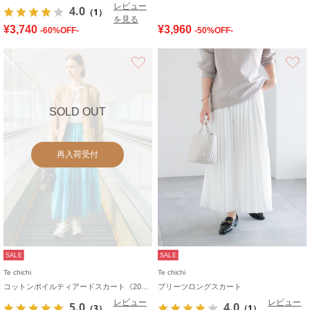
レビュー
4.0
（1）
を見る
¥3,740
¥3,960
-60%OFF-
-50%OFF-
お気に入り
SOLD OUT
再入荷受付
SALE
SALE
Te chichi
Te chichi
コットンボイルティアードスカート《2026 spring catalog item》
プリーツロングスカート
レビュー
レビュー
5.0
4.0
（3）
（1）