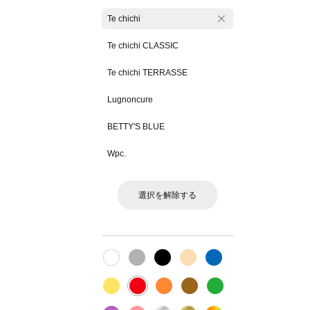
Te chichi
Te chichi CLASSIC
Te chichi TERRASSE
Lugnoncure
BETTY'S BLUE
Wpc.
選択を解除する