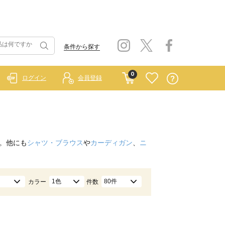
条件から探す
0
ログイン
会員登録
。他にも
シャツ・ブラウス
や
カーディガン
、
ニ
1色
80件
カラー
件数