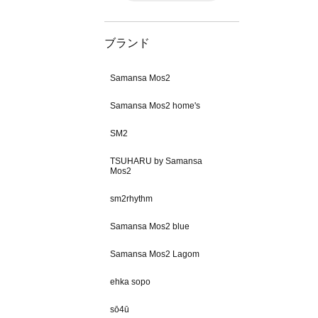
ブランド
Samansa Mos2
Samansa Mos2 home's
SM2
TSUHARU by Samansa
Mos2
sm2rhythm
Samansa Mos2 blue
Samansa Mos2 Lagom
ehka sopo
sō4ū