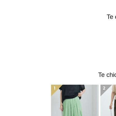
T
Te 
1
2