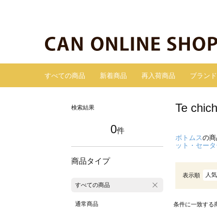
すべての商品
新着商品
再入荷商品
ブランド
Te c
検索結果
0
件
ボトムス
の商
ット・セータ
商品タイプ
人気
表示順
すべての商品
通常商品
条件に一致する