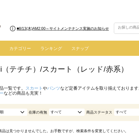
■8/13(木)AM2:00～サイトメンテナンス実施のお知らせ
カテゴリー
ランキング
スナップ
hichi（テチチ）/スカート（レッド/赤系）
品一覧です。
スカート
や
パンツ
など定番アイテムを取り揃えております
ー
などの商品も充実！
順
すべて
すべて
在庫の有無
商品ステータス
商品は見つかりませんでした。お手数ですが、検索条件を変更してください。