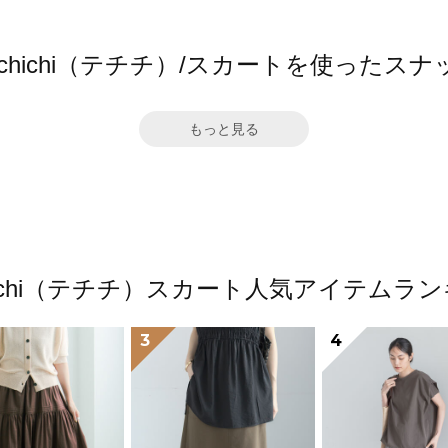
e chichi（テチチ）/スカートを使ったスナ
もっと見る
chichi（テチチ）スカート人気アイテムラ
3
4