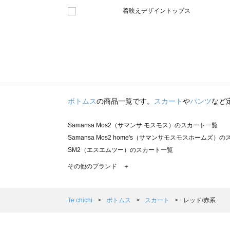
ボトムス
の商品一覧です。
スカート
や
パンツ
など
Samansa Mos2（サマンサ モスモス）のスカート一覧
Samansa Mos2 home's（サマンサモスモスホームズ）
SM2（エスエムツー）のスカート一覧
TSUHARU by Samansa Mos2（ツハルバイサマンサ
その他のブランド ＋
sm2rhythm（サマンサモスモス リズム）のスカート一覧
Samansa Mos2 blue（サマンサモスモス ブルー）のス
Samansa Mos2 Lagom（サマンサモスモス ラーゴム）
Te chichi
ボトムス
スカート
レッド/赤系
ehka sopo（エヘカソポ）のスカート一覧
sō4ū（ソウフォーユー）のスカート一覧