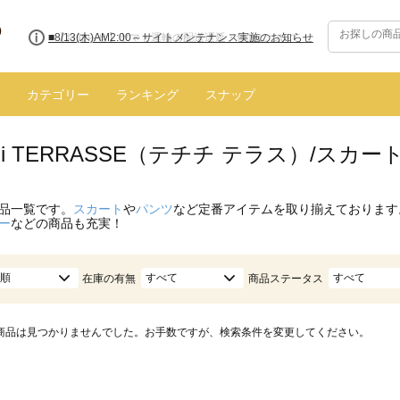
■8/13(木)AM2:00～サイトメンテナンス実施のお知らせ
カテゴリー
ランキング
スナップ
hichi TERRASSE（テチチ テラス）/ス
品一覧です。
スカート
や
パンツ
など定番アイテムを取り揃えております
ー
などの商品も充実！
順
すべて
すべて
在庫の有無
商品ステータス
商品は見つかりませんでした。お手数ですが、検索条件を変更してください。