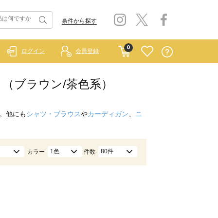
条件から探す
0
ログイン
会員登録
カート（ブラウン/茶色系）
。他にも
シャツ・ブラウス
や
カーディガン
、
ニ
1色
80件
カラー
件数