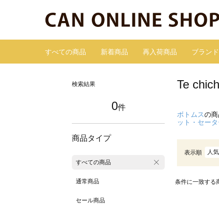
すべての商品
新着商品
再入荷商品
ブランド
Te c
検索結果
0
件
ボトムス
の商
ット・セータ
商品タイプ
人気
表示順
すべての商品
通常商品
条件に一致する
セール商品