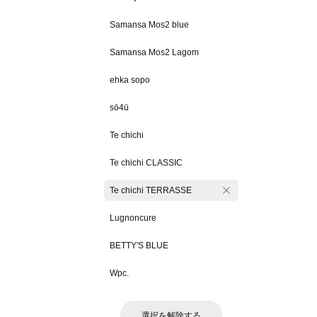
Samansa Mos2 blue
Samansa Mos2 Lagom
ehka sopo
sō4ū
Te chichi
Te chichi CLASSIC
Te chichi TERRASSE
Lugnoncure
BETTY'S BLUE
Wpc.
選択を解除する