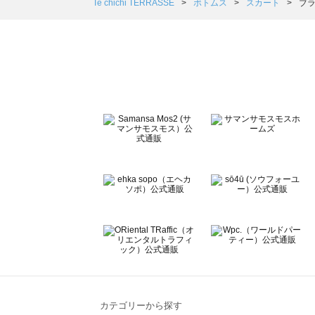
Samansa Mos2 Lagom（サマンサモスモス ラーゴム）
Te chichi TERRASSE
ボトムス
スカート
ブラ
ehka sopo（エヘカソポ）のスカート一覧
sō4ū（ソウフォーユー）のスカート一覧
Te chichi（テチチ）のスカート一覧
Te chichi CLASSIC（テチチ クラシック）のスカート一覧
Te chichi TERRASSE（テチチ テラス）のスカート一覧
Lugnoncure（ルノンキュール）のスカート一覧
BETTY'S BLUE（べティーズブルー）のスカート一覧
Wpc.（ワールドパーティー）のスカート一覧
カテゴリーから探す