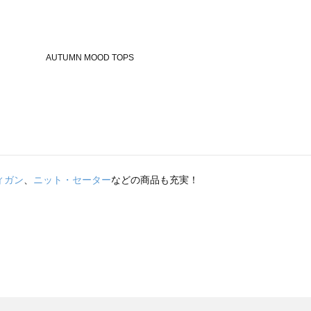
ィガン
、
ニット・セーター
などの商品も充実！