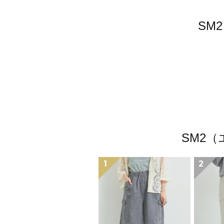
SM
SM2
1
2