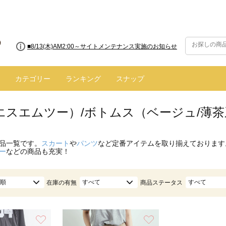
■8/13(木)AM2:00～サイトメンテナンス実施のお知らせ
カテゴリー
ランキング
スナップ
（エスエムツー）/ボトムス（ベージュ/薄
品一覧です。
スカート
や
パンツ
など定番アイテムを取り揃えております
ー
などの商品も充実！
順
すべて
すべて
在庫の有無
商品ステータス
お気に入り
お気に入り