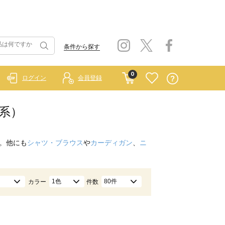
条件から探す
0
ログイン
会員登録
茶系）
。他にも
シャツ・ブラウス
や
カーディガン
、
ニ
1色
80件
カラー
件数