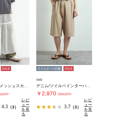
SALE
タイムセール対象
SALE
SM2
セルフカット メッシュスカート
デニム/ツイルペインターハーフパンツ
￥2,970
0%OFF-
-50%OFF-
レビ
レビ
ュー
ュー
4.3
3.7
（3）
（3）
を見
を見
る
る