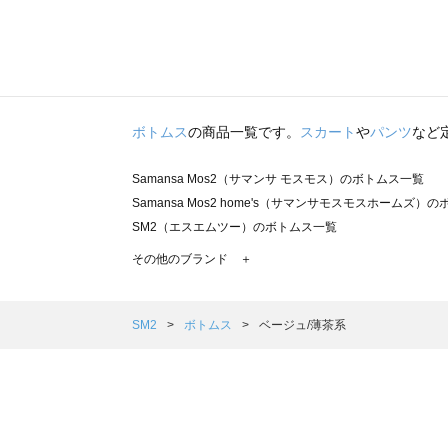
ボトムス
の商品一覧です。
スカート
や
パンツ
など
Samansa Mos2（サマンサ モスモス）のボトムス一覧
Samansa Mos2 home's（サマンサモスモスホームズ）
SM2（エスエムツー）のボトムス一覧
TSUHARU by Samansa Mos2（ツハルバイサマンサ
その他のブランド ＋
sm2rhythm（サマンサモスモス リズム）のボトムス一覧
Samansa Mos2 blue（サマンサモスモス ブルー）のボ
Samansa Mos2 Lagom（サマンサモスモス ラーゴム）
SM2
ボトムス
ベージュ/薄茶系
ehka sopo（エヘカソポ）のボトムス一覧
sō4ū（ソウフォーユー）のボトムス一覧
Te chichi（テチチ）のボトムス一覧
Te chichi CLASSIC（テチチ クラシック）のボトムス一覧
Te chichi TERRASSE（テチチ テラス）のボトムス一覧