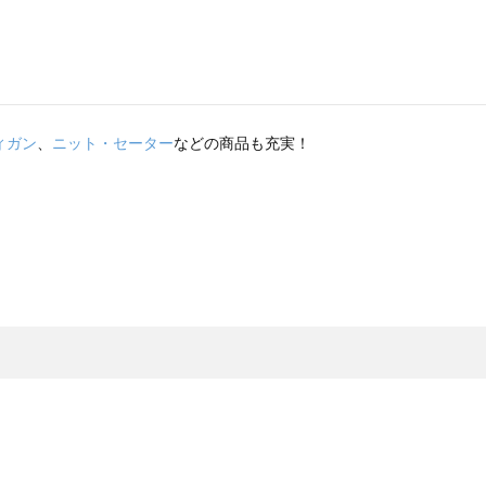
ィガン
、
ニット・セーター
などの商品も充実！