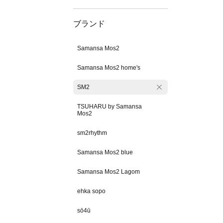
ブランド
Samansa Mos2
Samansa Mos2 home's
SM2
TSUHARU by Samansa
Mos2
sm2rhythm
Samansa Mos2 blue
Samansa Mos2 Lagom
ehka sopo
sō4ū