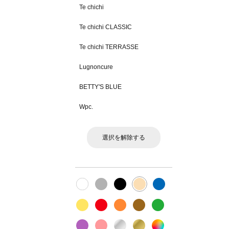
Te chichi
Te chichi CLASSIC
Te chichi TERRASSE
Lugnoncure
BETTY'S BLUE
Wpc.
選択を解除する