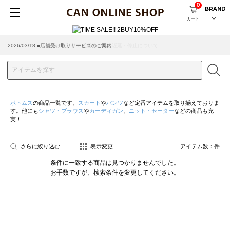
0
BRAND
カート
2026/03/18 ■店舗受け取りサービスのご案内
ボトムス
の商品一覧です。
スカート
や
パンツ
など定番アイテムを取り揃えておりま
す。他にも
シャツ・ブラウス
や
カーディガン
、
ニット・セーター
などの商品も充
実！
さらに絞り込む
表示変更
アイテム数：
件
条件に一致する商品は見つかりませんでした。
お手数ですが、検索条件を変更してください。