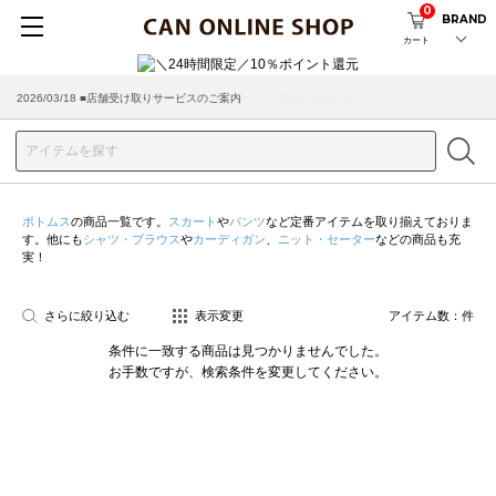
0
BRAND
カート
2026/08/04 ■8/13(木)AM2:00～サイトメンテナンス実施のお知らせ
2026/03/18 ■店舗受け取りサービスのご案内
ボトムス
の商品一覧です。
スカート
や
パンツ
など定番アイテムを取り揃えておりま
す。他にも
シャツ・ブラウス
や
カーディガン
、
ニット・セーター
などの商品も充
実！
さらに絞り込む
表示変更
アイテム数：
件
条件に一致する商品は見つかりませんでした。
お手数ですが、検索条件を変更してください。