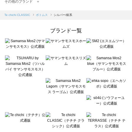
TSUHARU by Samansa Mos2（ツハルバイサマンサモスモス）のボトムス一覧
その他のブランド ＋
sm2rhythm（サマンサモスモス リズム）のボトムス一覧
Samansa Mos2 blue（サマンサモスモス ブルー）のボトムス一覧
Te chichi CLASSIC
ボトムス
シルバー/銀系
Samansa Mos2 Lagom（サマンサモスモス ラーゴム）のボトムス一覧
ehka sopo（エヘカソポ）のボトムス一覧
ブランド一覧
sō4ū（ソウフォーユー）のボトムス一覧
Te chichi（テチチ）のボトムス一覧
Te chichi CLASSIC（テチチ クラシック）のボトムス一覧
Te chichi TERRASSE（テチチ テラス）のボトムス一覧
Lugnoncure（ルノンキュール）のボトムス一覧
BETTY'S BLUE（べティーズブルー）のボトムス一覧
Wpc.（ワールドパーティー）のボトムス一覧