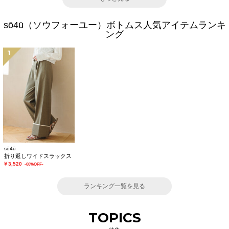
sō4ū（ソウフォーユー）ボトムス人気アイテムランキ
ング
1
sō4ū
折り返しワイドスラックス
￥3,520
-60%OFF-
ランキング一覧を見る
TOPICS