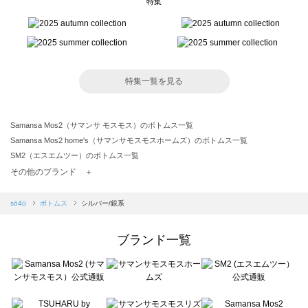
特集
特集一覧を見る
Samansa Mos2（サマンサ モスモス）のボトムス一覧
Samansa Mos2 home's（サマンサモスモスホームズ）のボトムス一覧
SM2（エスエムツー）のボトムス一覧
TSUHARU by Samansa Mos2（ツハルバイサマンサモスモス）のボトムス一覧
その他のブランド ＋
sm2rhythm（サマンサモスモス リズム）のボトムス一覧
Samansa Mos2 blue（サマンサモスモス ブルー）のボトムス一覧
sō4ū
ボトムス
シルバー/銀系
Samansa Mos2 Lagom（サマンサモスモス ラーゴム）のボトムス一覧
ehka sopo（エヘカソポ）のボトムス一覧
ブランド一覧
sō4ū（ソウフォーユー）のボトムス一覧
Te chichi（テチチ）のボトムス一覧
Te chichi CLASSIC（テチチ クラシック）のボトムス一覧
Te chichi TERRASSE（テチチ テラス）のボトムス一覧
Lugnoncure（ルノンキュール）のボトムス一覧