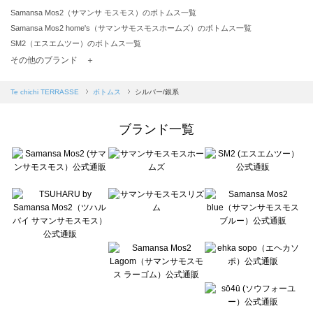
Samansa Mos2（サマンサ モスモス）のボトムス一覧
Samansa Mos2 home's（サマンサモスモスホームズ）のボトムス一覧
SM2（エスエムツー）のボトムス一覧
TSUHARU by Samansa Mos2（ツハルバイサマンサモスモス）のボトムス一覧
その他のブランド ＋
sm2rhythm（サマンサモスモス リズム）のボトムス一覧
Samansa Mos2 blue（サマンサモスモス ブルー）のボトムス一覧
Te chichi TERRASSE
ボトムス
シルバー/銀系
Samansa Mos2 Lagom（サマンサモスモス ラーゴム）のボトムス一覧
ehka sopo（エヘカソポ）のボトムス一覧
ブランド一覧
sō4ū（ソウフォーユー）のボトムス一覧
Te chichi（テチチ）のボトムス一覧
Te chichi CLASSIC（テチチ クラシック）のボトムス一覧
Te chichi TERRASSE（テチチ テラス）のボトムス一覧
Lugnoncure（ルノンキュール）のボトムス一覧
BETTY'S BLUE（べティーズブルー）のボトムス一覧
Wpc.（ワールドパーティー）のボトムス一覧