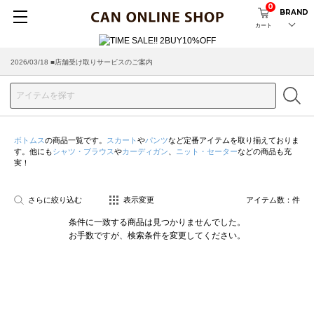
0
BRAND
カート
2026/03/18 ■店舗受け取りサービスのご案内
ボトムス
の商品一覧です。
スカート
や
パンツ
など定番アイテムを取り揃えておりま
す。他にも
シャツ・ブラウス
や
カーディガン
、
ニット・セーター
などの商品も充
実！
さらに絞り込む
表示変更
アイテム数：
件
条件に一致する商品は見つかりませんでした。
お手数ですが、検索条件を変更してください。