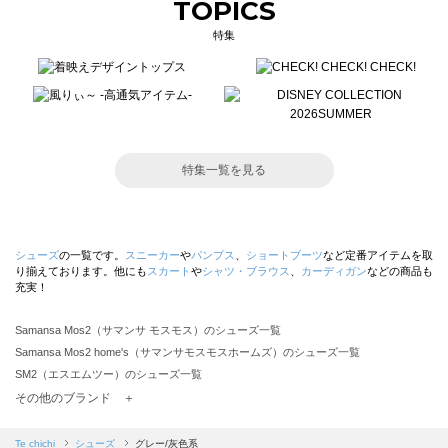
TOPICS
特集
特集一覧を見る
シューズ
の一覧です。
スニーカー
や
パンプス
、
ショートブーツ
など定番アイテムを取
り揃えております。他にも
スカート
や
シャツ・ブラウス
、
カーディガン
などの商品も
充実！
Samansa Mos2（サマンサ モスモス）のシューズ一覧
Samansa Mos2 home's（サマンサモスモスホームズ）のシューズ一覧
SM2（エスエムツー）のシューズ一覧
TSUHARU by Samansa Mos2（ツハルバイサマンサモスモス）のシューズ一覧
その他のブランド ＋
sm2rhythm（サマンサモスモス リズム）のシューズ一覧
Samansa Mos2 blue（サマンサモスモス ブルー）のシューズ一覧
Te chichi
シューズ
グレー/灰色系