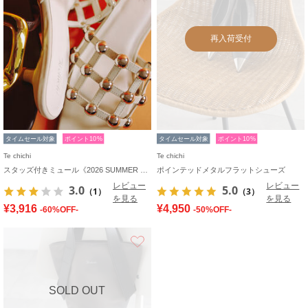
再入荷受付
タイムセール対象
ポイント10%
タイムセール対象
ポイント10%
Te chichi
Te chichi
スタッズ付きミュール《2026 SUMMER LOOK item》
ポインテッドメタルフラットシューズ
レビュー
レビュー
3.0
5.0
（1）
（3）
を見る
を見る
¥3,916
¥4,950
-60%OFF-
-50%OFF-
お気に入り
SOLD OUT