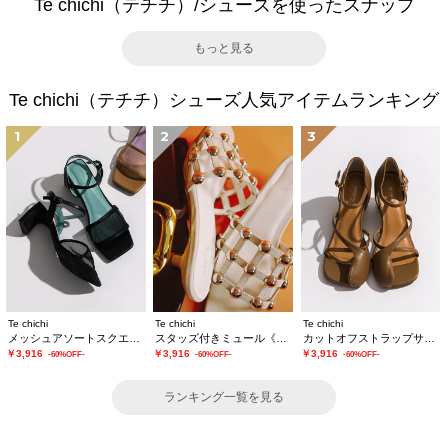
Te chichi（テチチ）/シューズを使ったスナップ
もっと見る
Te chichi（テチチ）シューズ人気アイテムランキング
1
2
3
Te chichi
Te chichi
Te chichi
メッシュアソートスクエアトゥミュール
スタッズ付きミュール《2026 SUMMER LOOK item》
カットオフストラップサンダル《2026 SUMMER LOOK item》
￥3,916
￥3,916
￥3,916
-60%OFF-
-60%OFF-
-60%OFF-
ランキング一覧を見る