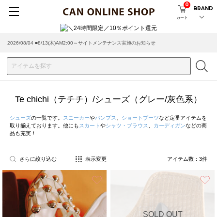
0
BRAND
カート
2026/08/04 ■8/13(木)AM2:00～サイトメンテナンス実施のお知らせ
Te chichi（テチチ）/シューズ（グレー/灰色系）
シューズ
の一覧です。
スニーカー
や
パンプス
、
ショートブーツ
など定番アイテムを
取り揃えております。他にも
スカート
や
シャツ・ブラウス
、
カーディガン
などの商
品も充実！
さらに絞り込む
表示変更
アイテム数：
3
件
お気に入り
SOLD OUT