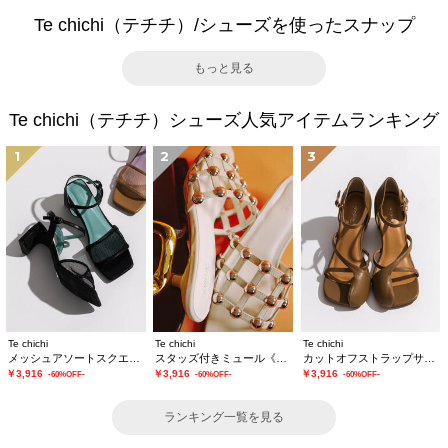
Te chichi（テチチ）/シューズを使ったスナップ
もっと見る
Te chichi（テチチ）シューズ人気アイテムランキング
1
2
3
Te chichi
Te chichi
Te chichi
メッシュアソートスクエアトゥミュール
スタッズ付きミュール《2026 SUMMER LOOK item》
カットオフストラップサンダル《2026 SUMMER LOOK item》
￥3,916
￥3,916
￥3,916
-60%OFF-
-60%OFF-
-60%OFF-
ランキング一覧を見る