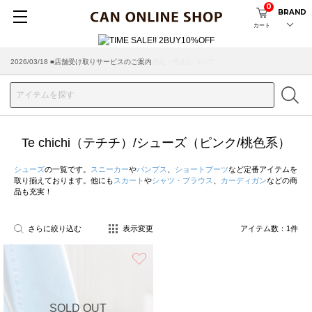
0
BRAND
カート
2026/03/18 ■店舗受け取りサービスのご案内
Te chichi（テチチ）/シューズ（ピンク/桃色系）
シューズ
の一覧です。
スニーカー
や
パンプス
、
ショートブーツ
など定番アイテムを
取り揃えております。他にも
スカート
や
シャツ・ブラウス
、
カーディガン
などの商
品も充実！
さらに絞り込む
表示変更
アイテム数：
1
件
お気に入り
SOLD OUT