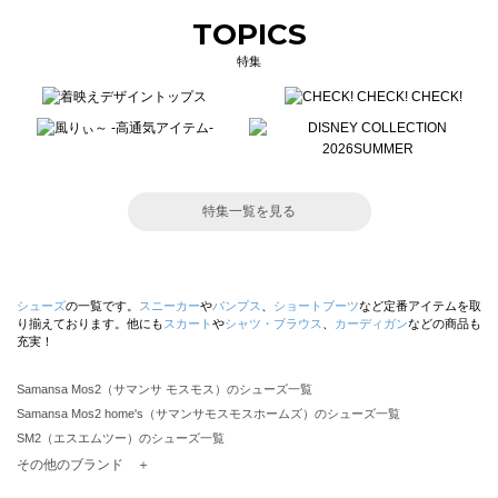
TOPICS
特集
特集一覧を見る
シューズ
の一覧です。
スニーカー
や
パンプス
、
ショートブーツ
など定番アイテムを取
り揃えております。他にも
スカート
や
シャツ・ブラウス
、
カーディガン
などの商品も
充実！
Samansa Mos2（サマンサ モスモス）のシューズ一覧
Samansa Mos2 home's（サマンサモスモスホームズ）のシューズ一覧
SM2（エスエムツー）のシューズ一覧
TSUHARU by Samansa Mos2（ツハルバイサマンサモスモス）のシューズ一覧
その他のブランド ＋
sm2rhythm（サマンサモスモス リズム）のシューズ一覧