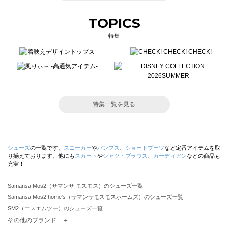
TOPICS
特集
特集一覧を見る
シューズ
の一覧です。
スニーカー
や
パンプス
、
ショートブーツ
など定番アイテムを取
り揃えております。他にも
スカート
や
シャツ・ブラウス
、
カーディガン
などの商品も
充実！
Samansa Mos2（サマンサ モスモス）のシューズ一覧
Samansa Mos2 home's（サマンサモスモスホームズ）のシューズ一覧
SM2（エスエムツー）のシューズ一覧
TSUHARU by Samansa Mos2（ツハルバイサマンサモスモス）のシューズ一覧
その他のブランド ＋