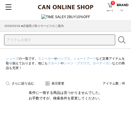
0
BRAND
カート
2026/03/18 ■店舗受け取りサービスのご案内
シューズ
の一覧です。
スニーカー
や
パンプス
、
ショートブーツ
など定番アイテムを
取り揃えております。他にも
スカート
や
シャツ・ブラウス
、
カーディガン
などの商
品も充実！
さらに絞り込む
表示変更
アイテム数：
件
条件に一致する商品は見つかりませんでした。
お手数ですが、検索条件を変更してください。