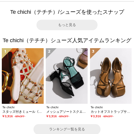
Te chichi（テチチ）/シューズを使ったスナップ
もっと見る
Te chichi（テチチ）シューズ人気アイテムランキング
1
2
3
Te chichi
Te chichi
Te chichi
スタッズ付きミュール《2026 SUMMER LOOK item》
メッシュアソートスクエアトゥミュール
カットオフストラップサンダル《2026 SUMMER LOOK item》
￥3,916
￥3,916
￥3,916
-60%OFF-
-60%OFF-
-60%OFF-
ランキング一覧を見る