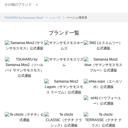
TSUHARU by Samansa Mos2（ツハルバイサマンサモスモス）のシューズ一覧
その他のブランド ＋
sm2rhythm（サマンサモスモス リズム）のシューズ一覧
Samansa Mos2 blue（サマンサモスモス ブルー）のシューズ一覧
TSUHARU by Samansa Mos2
シューズ
ベージュ/薄茶系
Samansa Mos2 Lagom（サマンサモスモス ラーゴム）のシューズ一覧
ehka sopo（エヘカソポ）のシューズ一覧
ブランド一覧
sō4ū（ソウフォーユー）のシューズ一覧
Te chichi（テチチ）のシューズ一覧
Te chichi CLASSIC（テチチ クラシック）のシューズ一覧
Te chichi TERRASSE（テチチ テラス）のシューズ一覧
Lugnoncure（ルノンキュール）のシューズ一覧
BETTY'S BLUE（べティーズブルー）のシューズ一覧
Wpc.（ワールドパーティー）のシューズ一覧