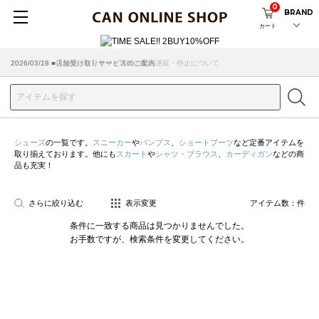
0
BRAND
カート
2026/07/29 ■【お知らせ】ヤマト運輸の配送遅延・停止について
2026/03/18 ■店舗受け取りサービスのご案内
シューズ
の一覧です。
スニーカー
や
パンプス
、
ショートブーツ
など定番アイテムを
取り揃えております。他にも
スカート
や
シャツ・ブラウス
、
カーディガン
などの商
品も充実！
さらに絞り込む
表示変更
アイテム数：
件
条件に一致する商品は見つかりませんでした。
お手数ですが、検索条件を変更してください。