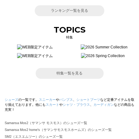
ランキング一覧を見る
TOPICS
特集
特集一覧を見る
シューズ
の一覧です。
スニーカー
や
パンプス
、
ショートブーツ
など定番アイテムを取
り揃えております。他にも
スカート
や
シャツ・ブラウス
、
カーディガン
などの商品も
充実！
Samansa Mos2（サマンサ モスモス）のシューズ一覧
Samansa Mos2 home's（サマンサモスモスホームズ）のシューズ一覧
SM2（エスエムツー）のシューズ一覧