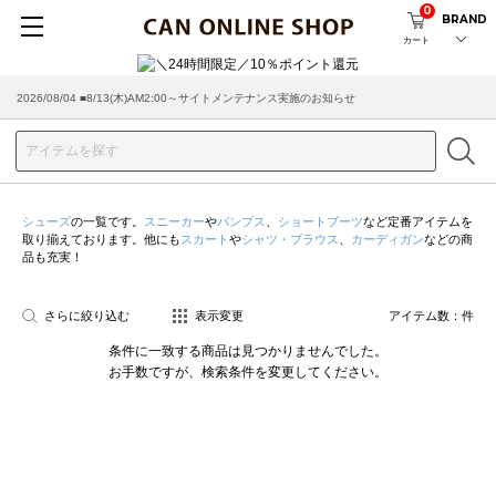
0
BRAND
カート
2026/08/04 ■8/13(木)AM2:00～サイトメンテナンス実施のお知らせ
シューズ
の一覧です。
スニーカー
や
パンプス
、
ショートブーツ
など定番アイテムを
取り揃えております。他にも
スカート
や
シャツ・ブラウス
、
カーディガン
などの商
品も充実！
さらに絞り込む
表示変更
アイテム数：
件
条件に一致する商品は見つかりませんでした。
お手数ですが、検索条件を変更してください。