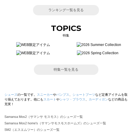
ランキング一覧を見る
TOPICS
特集
特集一覧を見る
シューズ
の一覧です。
スニーカー
や
パンプス
、
ショートブーツ
など定番アイテムを取
り揃えております。他にも
スカート
や
シャツ・ブラウス
、
カーディガン
などの商品も
充実！
Samansa Mos2（サマンサ モスモス）のシューズ一覧
Samansa Mos2 home's（サマンサモスモスホームズ）のシューズ一覧
SM2（エスエムツー）のシューズ一覧