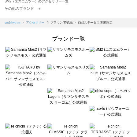
SM2（エスエムツー）のアクセサリー一覧
TSUHARU by Samansa Mos2（ツハルバイサマンサモスモス）のアクセサリー一覧
その他のブランド ＋
sm2rhythm（サマンサモスモス リズム）のアクセサリー一覧
Samansa Mos2 blue（サマンサモスモス ブルー）のアクセサリー一覧
sm2rhythm
アクセサリー
ブラウン/茶色系
商品ステータス:期間限定
Samansa Mos2 Lagom（サマンサモスモス ラーゴム）のアクセサリー一覧
ehka sopo（エヘカソポ）のアクセサリー一覧
ブランド一覧
sō4ū（ソウフォーユー）のアクセサリー一覧
Te chichi（テチチ）のアクセサリー一覧
Te chichi CLASSIC（テチチ クラシック）のアクセサリー一覧
Te chichi TERRASSE（テチチ テラス）のアクセサリー一覧
Lugnoncure（ルノンキュール）のアクセサリー一覧
BETTY'S BLUE（べティーズブルー）のアクセサリー一覧
Wpc.（ワールドパーティー）のアクセサリー一覧