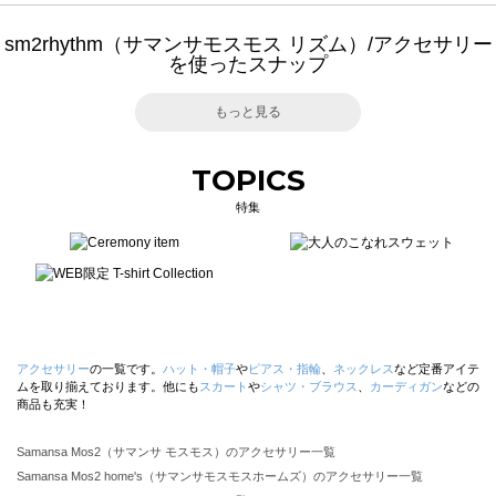
sm2rhythm（サマンサモスモス リズム）/アクセサリー
を使ったスナップ
もっと見る
TOPICS
特集
アクセサリー
の一覧です。
ハット・帽子
や
ピアス・指輪
、
ネックレス
など定番アイテ
ムを取り揃えております。他にも
スカート
や
シャツ・ブラウス
、
カーディガン
などの
商品も充実！
Samansa Mos2（サマンサ モスモス）のアクセサリー一覧
Samansa Mos2 home's（サマンサモスモスホームズ）のアクセサリー一覧