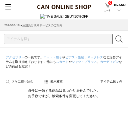
0
BRAND
カート
2026/03/18 ■店舗受け取りサービスのご案内
アクセサリー
の一覧です。
ハット・帽子
や
ピアス・指輪
、
ネックレス
など定番アイ
テムを取り揃えております。他にも
スカート
や
シャツ・ブラウス
、
カーディガン
な
どの商品も充実！
さらに絞り込む
表示変更
アイテム数：
件
条件に一致する商品は見つかりませんでした。
お手数ですが、検索条件を変更してください。