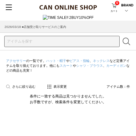
0
BRAND
カート
2026/03/18 ■店舗受け取りサービスのご案内
アクセサリー
の一覧です。
ハット・帽子
や
ピアス・指輪
、
ネックレス
など定番アイ
テムを取り揃えております。他にも
スカート
や
シャツ・ブラウス
、
カーディガン
な
どの商品も充実！
さらに絞り込む
表示変更
アイテム数：
件
条件に一致する商品は見つかりませんでした。
お手数ですが、検索条件を変更してください。