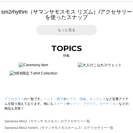
sm2rhythm（サマンサモスモス リズム）/アクセサリー
を使ったスナップ
もっと見る
TOPICS
特集
アクセサリー
の一覧です。
ハット・帽子
や
ピアス・指輪
、
ネックレス
など定番アイテ
ムを取り揃えております。他にも
スカート
や
シャツ・ブラウス
、
カーディガン
などの
商品も充実！
Samansa Mos2（サマンサ モスモス）のアクセサリー一覧
Samansa Mos2 home's（サマンサモスモスホームズ）のアクセサリー一覧