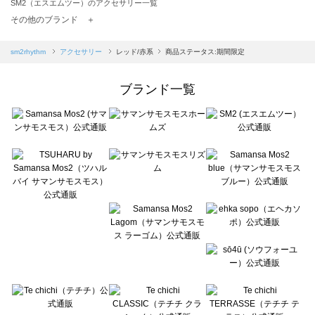
SM2（エスエムツー）のアクセサリー一覧
TSUHARU by Samansa Mos2（ツハルバイサマンサモスモス）のアクセサリー一覧
その他のブランド ＋
sm2rhythm（サマンサモスモス リズム）のアクセサリー一覧
Samansa Mos2 blue（サマンサモスモス ブルー）のアクセサリー一覧
sm2rhythm
アクセサリー
レッド/赤系
商品ステータス:期間限定
Samansa Mos2 Lagom（サマンサモスモス ラーゴム）のアクセサリー一覧
ehka sopo（エヘカソポ）のアクセサリー一覧
ブランド一覧
sō4ū（ソウフォーユー）のアクセサリー一覧
Te chichi（テチチ）のアクセサリー一覧
Te chichi CLASSIC（テチチ クラシック）のアクセサリー一覧
Te chichi TERRASSE（テチチ テラス）のアクセサリー一覧
Lugnoncure（ルノンキュール）のアクセサリー一覧
BETTY'S BLUE（べティーズブルー）のアクセサリー一覧
Wpc.（ワールドパーティー）のアクセサリー一覧