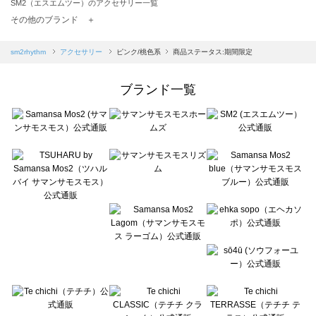
SM2（エスエムツー）のアクセサリー一覧
TSUHARU by Samansa Mos2（ツハルバイサマンサモスモス）のアクセサリー一覧
その他のブランド ＋
sm2rhythm（サマンサモスモス リズム）のアクセサリー一覧
Samansa Mos2 blue（サマンサモスモス ブルー）のアクセサリー一覧
sm2rhythm
アクセサリー
ピンク/桃色系
商品ステータス:期間限定
Samansa Mos2 Lagom（サマンサモスモス ラーゴム）のアクセサリー一覧
ehka sopo（エヘカソポ）のアクセサリー一覧
ブランド一覧
sō4ū（ソウフォーユー）のアクセサリー一覧
Te chichi（テチチ）のアクセサリー一覧
Te chichi CLASSIC（テチチ クラシック）のアクセサリー一覧
Te chichi TERRASSE（テチチ テラス）のアクセサリー一覧
Lugnoncure（ルノンキュール）のアクセサリー一覧
BETTY'S BLUE（べティーズブルー）のアクセサリー一覧
Wpc.（ワールドパーティー）のアクセサリー一覧