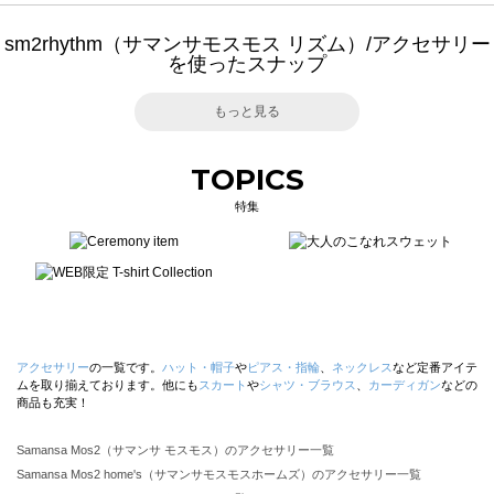
sm2rhythm（サマンサモスモス リズム）/アクセサリー
を使ったスナップ
もっと見る
TOPICS
特集
アクセサリー
の一覧です。
ハット・帽子
や
ピアス・指輪
、
ネックレス
など定番アイテ
ムを取り揃えております。他にも
スカート
や
シャツ・ブラウス
、
カーディガン
などの
商品も充実！
Samansa Mos2（サマンサ モスモス）のアクセサリー一覧
Samansa Mos2 home's（サマンサモスモスホームズ）のアクセサリー一覧