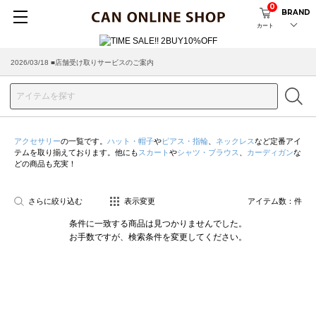
0
BRAND
カート
2026/03/18 ■店舗受け取りサービスのご案内
アクセサリー
の一覧です。
ハット・帽子
や
ピアス・指輪
、
ネックレス
など定番アイ
テムを取り揃えております。他にも
スカート
や
シャツ・ブラウス
、
カーディガン
な
どの商品も充実！
さらに絞り込む
表示変更
アイテム数：
件
条件に一致する商品は見つかりませんでした。
お手数ですが、検索条件を変更してください。