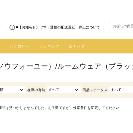
■8/13(木)AM2:00～サイトメンテナンス実施のお知らせ
■【お知らせ】ヤマト運輸の配送遅延・停止について
カテゴリー
ランキング
スナップ
ū（ソウフォーユー）/ルームウェア（ブラッ
順
すべて
すべて
在庫の有無
商品ステータス
商品は見つかりませんでした。お手数ですが、検索条件を変更してください。