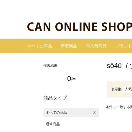
すべての商品
新着商品
再入荷商品
ブランド
sō4
検索結果
0
件
人気
表示順
商品タイプ
条件に一致する
すべての商品
通常商品